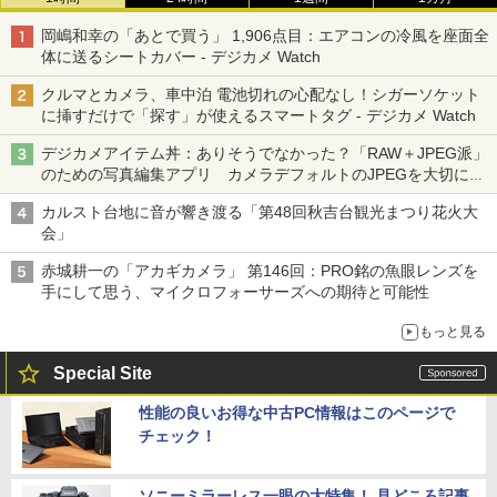
岡嶋和幸の「あとで買う」 1,906点目：エアコンの冷風を座面全
体に送るシートカバー - デジカメ Watch
クルマとカメラ、車中泊 電池切れの心配なし！シガーソケット
に挿すだけで「探す」が使えるスマートタグ - デジカメ Watch
デジカメアイテム丼：ありそうでなかった？「RAW＋JPEG派」
のための写真編集アプリ カメラデフォルトのJPEGを大切にす
る「Filmator」
カルスト台地に音が響き渡る「第48回秋吉台観光まつり花火大
会」
赤城耕一の「アカギカメラ」 第146回：PRO銘の魚眼レンズを
手にして思う、マイクロフォーサーズへの期待と可能性
もっと見る
Special Site
性能の良いお得な中古PC情報はこのページで
チェック！
ソニーミラーレス一眼の大特集！ 見どころ記事