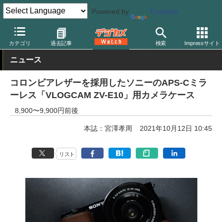
Powered by
Translate
デジカメ Watch
撮影用品
ボディケース
カテゴリ
過去記事
検索
Impressサイト
ニュース
コロンビアレザーを採用したソニーのAPS-Cミラ
ーレス「VLOGCAM ZV-E10」用カメラケース
8,900〜9,900円前後
本誌：宮澤孝周
2021年10月12日 10:45
リスト