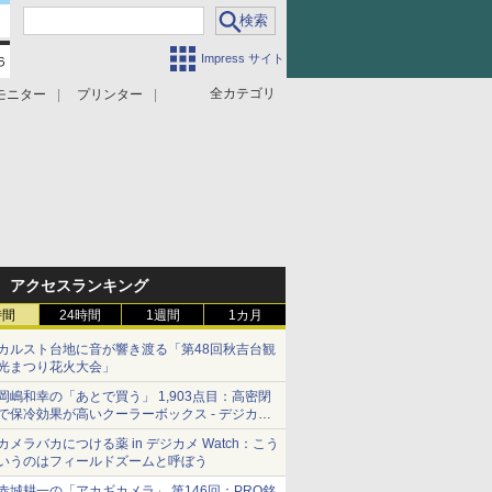
Impress サイト
全カテゴリ
モニター
プリンター
アクセスランキング
時間
24時間
1週間
1カ月
カルスト台地に音が響き渡る「第48回秋吉台観
光まつり花火大会」
岡嶋和幸の「あとで買う」 1,903点目：高密閉
で保冷効果が高いクーラーボックス - デジカメ
Watch
カメラバカにつける薬 in デジカメ Watch：こう
いうのはフィールドズームと呼ぼう
赤城耕一の「アカギカメラ」 第146回：PRO銘