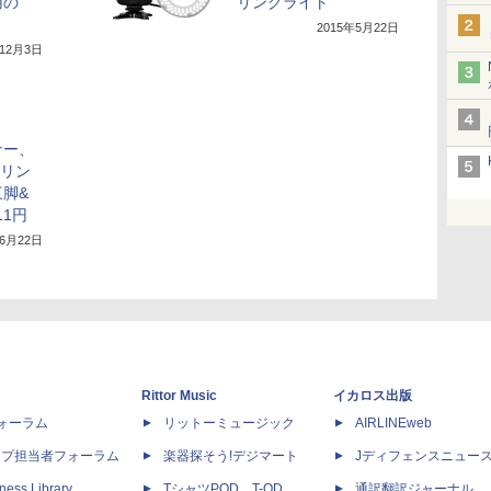
用の
リングライト
ト
2015年5月22日
年12月3日
ナー、
Dリン
脚&
11円
年6月22日
Rittor Music
イカロス出版
dフォーラム
リットーミュージック
AIRLINEweb
ップ担当者フォーラム
楽器探そう!デジマート
Jディフェンスニュー
ness Library
TシャツPOD T-OD
通訳翻訳ジャーナル