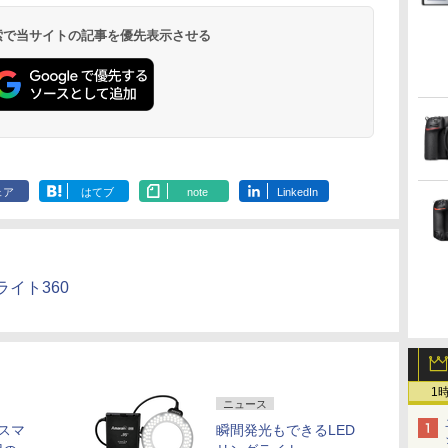
 検索で当サイトの記事を優先表示させる
ェア
はてブ
note
LinkedIn
ライト360
1
ニュース
るスマ
瞬間発光もできるLED