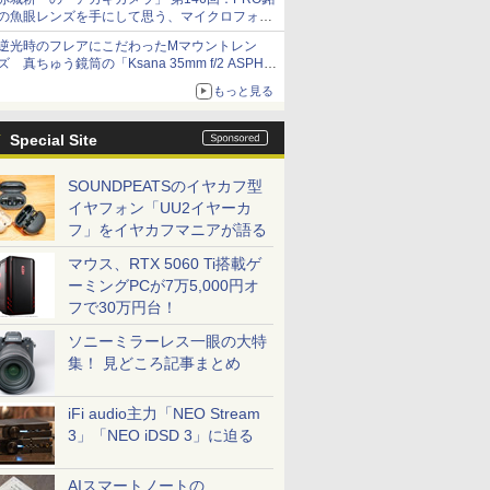
の魚眼レンズを手にして思う、マイクロフォー
サーズへの期待と可能性
逆光時のフレアにこだわったMマウントレン
ズ 真ちゅう鏡筒の「Ksana 35mm f/2 ASPH.
シルバークローム」
もっと見る
Special Site
SOUNDPEATSのイヤカフ型
イヤフォン「UU2イヤーカ
フ」をイヤカフマニアが語る
マウス、RTX 5060 Ti搭載ゲ
ーミングPCが7万5,000円オ
フで30万円台！
ソニーミラーレス一眼の大特
集！ 見どころ記事まとめ
iFi audio主力「NEO Stream
3」「NEO iDSD 3」に迫る
AIスマートノートの