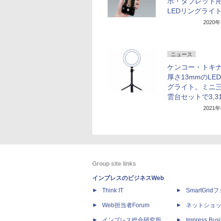
ホ・タブレット
LEDリングライ
2020
ニュース
ケンコー・トキ
厚さ13mmのLE
グライト。ミニ三
雲台セットで3,3
2021
Group site links
インプレスのビジネスWeb
Think IT
SmartGri
Web担当者Forum
ネットショ
インプレス総合研究所
Impress Busi