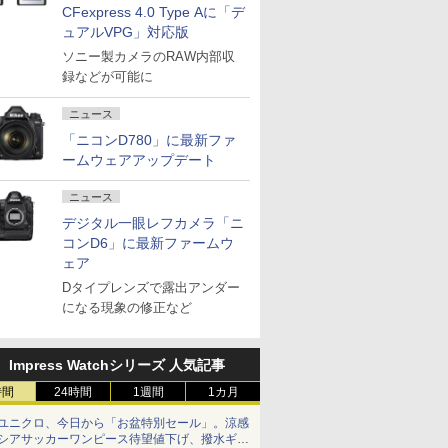
CFexpress 4.0 Type Aに「デ
ュアルVPG」対応版
ソニー製カメラのRAW内部収
録などが可能に
ニュース
「ニコンD780」に最新ファ
ームウェアアップデート
ニュース
デジタル一眼レフカメラ「ニ
コンD6」に最新ファームウ
ェア
Dタイプレンズで露出アンダー
になる現象の修正など
Impress Watchシリーズ 人気記事
時間
24時間
1週間
1カ月
ユニクロ、今日から「お盆特別セール」。涼感
シアサッカーワンピース待望値下げ、撥水ギア