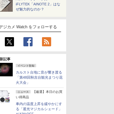
iFLYTEK「AINOTE 2」はな
ぜ魅力的なのか？
デジカメ Watch をフォローする
新記事
イベント告知
カルスト台地に音が響き渡る
「第48回秋吉台観光まつり花
火大会」
【厳選】本日のお買
ニュース
い得商品
車内の温度上昇を緩やかにす
る「遮光マジカルシェード」