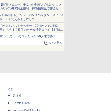
ショーツは1990円に
【家電レビュー】手ごわい雑草との戦い、コメ
リの草刈機で完全勝利 掃除機感覚で使えた
NTT島田社長、ソフトバンクのセブン出資に「d
ポイント使えるようにして」
「オクトパストラベラー」70%オフで1,643
円！ もうすぐ終了のセール情報まとめ【8月8日
更新】
KDDI、楽天へのローミングを9月末で終了
ニンテンドーeショップでは「大神 絶景版」が
67%オフで990円
もっと見る
ICE
天海社
ス
Comic curea
impress QuickBooks