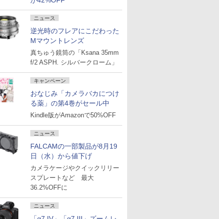
が42%OFF
ニュース
逆光時のフレアにこだわった
Mマウントレンズ
真ちゅう鏡筒の「Ksana 35mm
f/2 ASPH. シルバークローム」
キャンペーン
おなじみ「カメラバカにつけ
る薬」の第4巻がセール中
Kindle版がAmazonで50%OFF
ニュース
FALCAMの一部製品が8月19
日（水）から値下げ
カメラケージやクイックリリー
スプレートなど 最大
36.2%OFFに
ニュース
「α7 IV」「α7 III」ズームレ