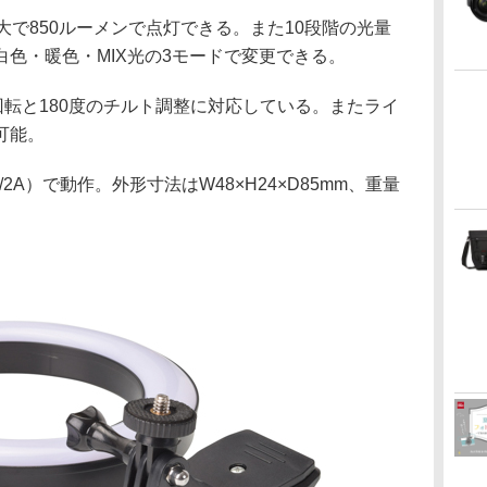
大で850ルーメンで点灯できる。また10段階の光量
色・暖色・MIX光の3モードで変更できる。
回転と180度のチルト調整に対応している。またライ
可能。
2A）で動作。外形寸法はW48×H24×D85mm、重量