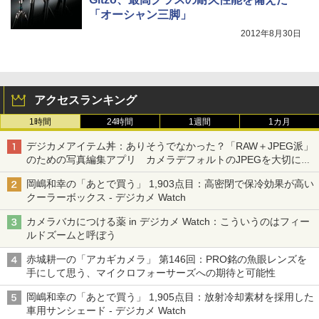
「オーシャン三脚」
2012年8月30日
アクセスランキング
1時間
24時間
1週間
1カ月
デジカメアイテム丼：ありそうでなかった？「RAW＋JPEG派」
のための写真編集アプリ カメラデフォルトのJPEGを大切にす
る「Filmator」
岡嶋和幸の「あとで買う」 1,903点目：高密閉で保冷効果が高い
クーラーボックス - デジカメ Watch
カメラバカにつける薬 in デジカメ Watch：こういうのはフィー
ルドズームと呼ぼう
赤城耕一の「アカギカメラ」 第146回：PRO銘の魚眼レンズを
手にして思う、マイクロフォーサーズへの期待と可能性
岡嶋和幸の「あとで買う」 1,905点目：放射冷却素材を採用した
車用サンシェード - デジカメ Watch