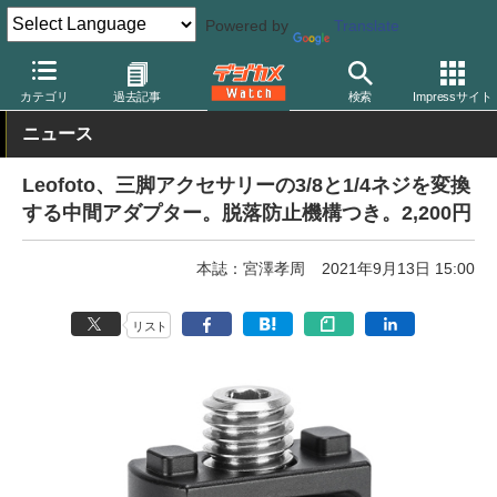
Powered by
Translate
デジカメ Watch
撮影用品
三脚/一脚/雲台
レオフォト
カテゴリ
過去記事
検索
Impressサイト
ニュース
Leofoto、三脚アクセサリーの3/8と1/4ネジを変換
する中間アダプター。脱落防止機構つき。2,200円
本誌：宮澤孝周
2021年9月13日 15:00
リスト