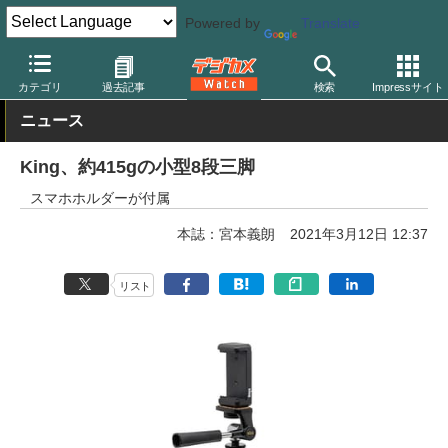
Powered by
Translate
デジカメ Watch
撮影用品
三脚/一脚/雲台
その他
カテゴリ
過去記事
検索
Impressサイト
ニュース
King、約415gの小型8段三脚
スマホホルダーが付属
本誌：宮本義朗
2021年3月12日 12:37
リスト