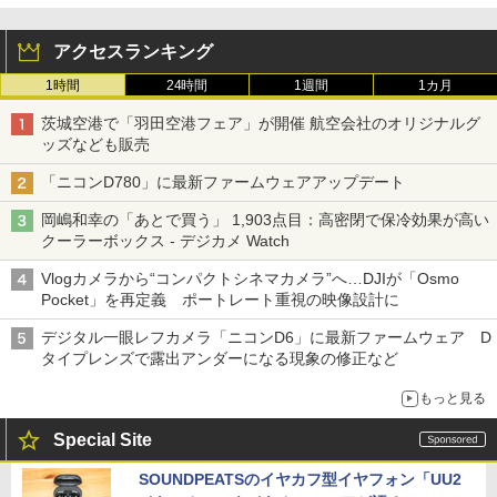
アクセスランキング
1時間
24時間
1週間
1カ月
茨城空港で「羽田空港フェア」が開催 航空会社のオリジナルグ
ッズなども販売
「ニコンD780」に最新ファームウェアアップデート
岡嶋和幸の「あとで買う」 1,903点目：高密閉で保冷効果が高い
クーラーボックス - デジカメ Watch
Vlogカメラから“コンパクトシネマカメラ”へ…DJIが「Osmo
Pocket」を再定義 ポートレート重視の映像設計に
デジタル一眼レフカメラ「ニコンD6」に最新ファームウェア D
タイプレンズで露出アンダーになる現象の修正など
もっと見る
Special Site
SOUNDPEATSのイヤカフ型イヤフォン「UU2