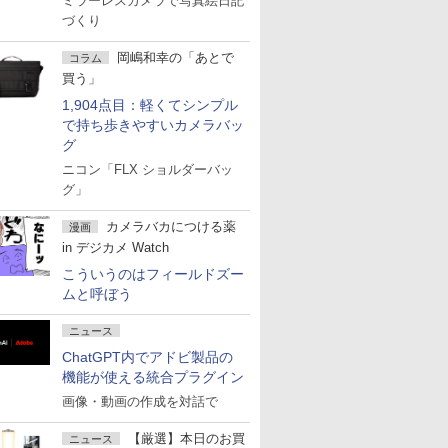
ミラーレスカメラで写真絵日記
づくり
岡嶋和幸の「あとで
コラム
買う」
1,904点目：軽くてシンプル
で持ち歩きやすいカメラバッ
グ
ニコン「FLX ショルダーバッ
グ」
カメラバカにつける薬
漫画
in デジカメ Watch
こういうのはフィールドズー
ムと呼ぼう
ニュース
ChatGPT内でアドビ製品の
機能が使える統合プラグイン
画像・動画の作成を対話で
【厳選】本日のお買
ニュース