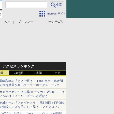
Impress サイト
全カテゴリ
モニター
プリンター
アクセスランキング
時間
24時間
1週間
1カ月
岡嶋和幸の「あとで買う」 1,903点目：高密閉
で保冷効果が高いクーラーボックス - デジカメ
Watch
カメラバカにつける薬 in デジカメ Watch：こう
いうのはフィールドズームと呼ぼう
赤城耕一の「アカギカメラ」 第146回：PRO銘
の魚眼レンズを手にして思う、マイクロフォー
サーズへの期待と可能性
「α7 IV」「α7 III」ズームレンズキットが刷新