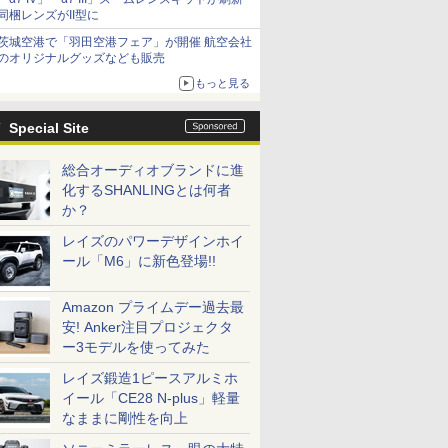
同梱レンズがII型に
茨城空港で「羽田空港フェア」が開催 航空会社
のオリジナルグッズなども販売
もっと見る
Special Site
総合オーディオブランドに進
化するSHANLINGとは何者
か？
レイズのパワーデザインホイ
ール「M6」に新色登場!!
Amazon プライムデー過去最
安! Anker注目プロジェクタ
ー3モデルを使ってみた
レイズ鍛造1ピースアルミホ
イール「CE28 N-plus」軽量
なままに剛性を向上