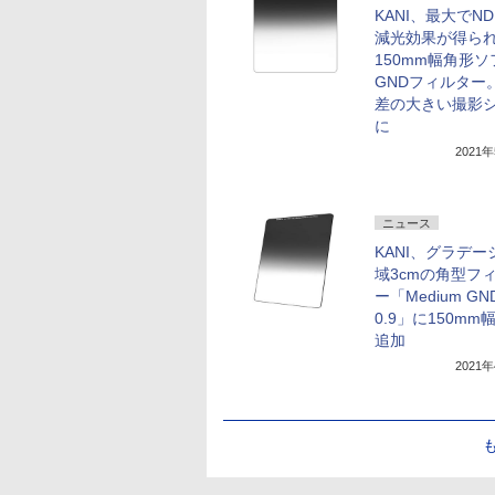
KANI、最大でND
減光効果が得ら
150mm幅角形ソ
GNDフィルター
差の大きい撮影
に
2021
ニュース
KANI、グラデー
域3cmの角型フ
ー「Medium GN
0.9」に150mm
追加
2021