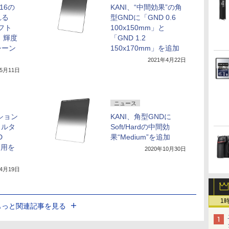
16の
KANI、“中間効果”の角
れる
型GNDに「GND 0.6
フト
100x150mm」と
。輝度
「GND 1.2
シーン
150x170mm」を追加
2021年4月22日
年5月11日
ニュース
ション
KANI、角型GNDに
ィルタ
Soft/Hardの中間効
D
果“Medium”を追加
幅用を
2020年10月30日
年4月19日
1
もっと関連記事を見る