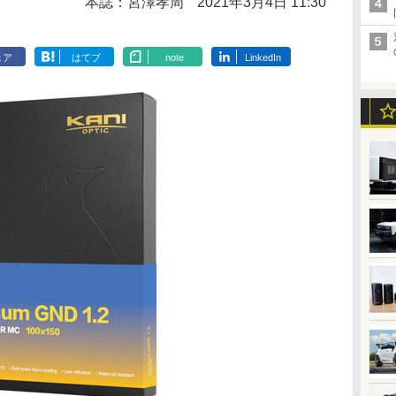
本誌：宮澤孝周
2021年3月4日 11:30
ェア
はてブ
note
LinkedIn