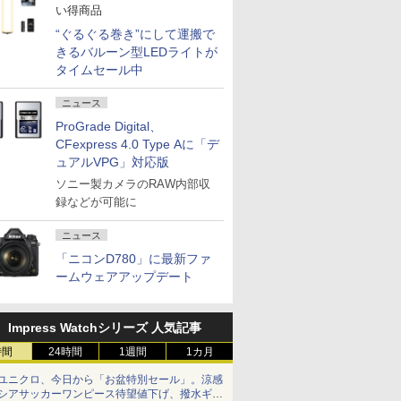
い得商品
“ぐるぐる巻き”にして運搬で
きるバルーン型LEDライトが
タイムセール中
ニュース
ProGrade Digital、
CFexpress 4.0 Type Aに「デ
ュアルVPG」対応版
ソニー製カメラのRAW内部収
録などが可能に
ニュース
「ニコンD780」に最新ファ
ームウェアアップデート
Impress Watchシリーズ 人気記事
時間
24時間
1週間
1カ月
ユニクロ、今日から「お盆特別セール」。涼感
シアサッカーワンピース待望値下げ、撥水ギア