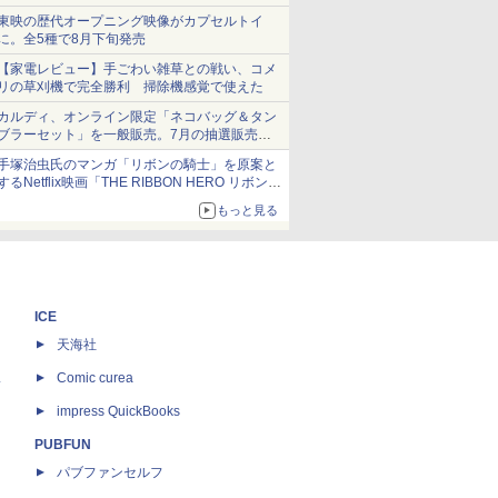
ショーツは1990円に
東映の歴代オープニング映像がカプセルトイ
に。全5種で8月下旬発売
【家電レビュー】手ごわい雑草との戦い、コメ
リの草刈機で完全勝利 掃除機感覚で使えた
カルディ、オンライン限定「ネコバッグ＆タン
ブラーセット」を一般販売。7月の抽選販売の
当選無効分
手塚治虫氏のマンガ「リボンの騎士」を原案と
するNetflix映画「THE RIBBON HERO リボンヒ
ーロー」本日配信開始
もっと見る
ICE
天海社
ス
Comic curea
impress QuickBooks
PUBFUN
パブファンセルフ