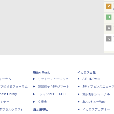
Rittor Music
イカロス出版
dフォーラム
リットーミュージック
AIRLINEweb
ップ担当者フォーラム
楽器探そう!デジマート
Jディフェンスニュー
ness Library
TシャツPOD T-OD
通訳翻訳ジャーナル
セミナー
立東舎
JレスキューWeb
 X（デジタルクロス）
山と溪谷社
イカロスアカデミー