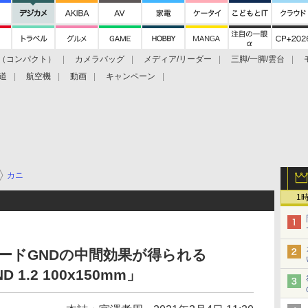
（コンパクト）
カメラバッグ
メディア/リーダー
三脚/一脚/雲台
道
航空機
動画
キャンペーン
カニ
1
ハードGNDの中間効果が得られる
D 1.2 100x150mm」