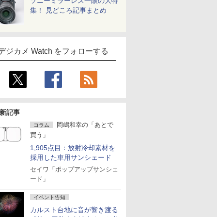
ソニーミラーレス一眼の大特
集！ 見どころ記事まとめ
デジカメ Watch をフォローする
新記事
岡嶋和幸の「あとで
コラム
買う」
1,905点目：放射冷却素材を
採用した車用サンシェード
セイワ「ポップアップサンシェ
ード」
イベント告知
カルスト台地に音が響き渡る