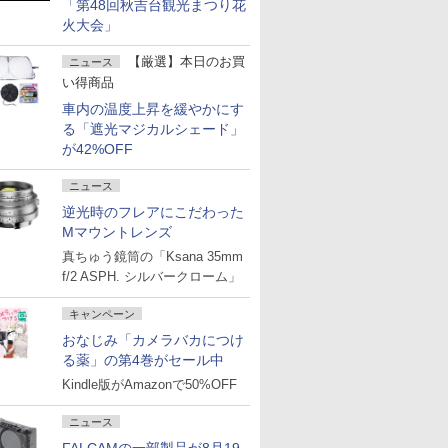
「第48回秋吉台観光まつり花
火大会」
【厳選】本日のお買
ニュース
い得商品
車内の温度上昇を緩やかにす
る「遮光マジカルシェード」
が42%OFF
ニュース
逆光時のフレアにこだわった
Mマウントレンズ
真ちゅう鏡筒の「Ksana 35mm
f/2 ASPH. シルバークローム」
キャンペーン
おなじみ「カメラバカにつけ
る薬」の第4巻がセール中
Kindle版がAmazonで50%OFF
ニュース