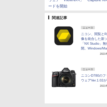
ードを開始
関連記事
ニュース
ニコン、閲覧とR
像を統合した新
「NX Studio」
開。Windows/M
202
ニュース
ニコンD780の
ウェアVer.1.02
202