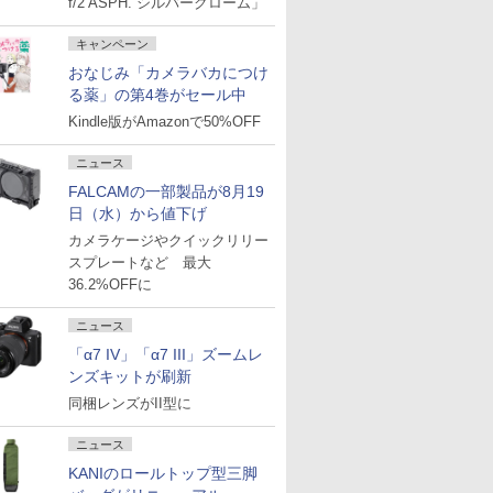
f/2 ASPH. シルバークローム」
キャンペーン
おなじみ「カメラバカにつけ
る薬」の第4巻がセール中
Kindle版がAmazonで50%OFF
ニュース
FALCAMの一部製品が8月19
日（水）から値下げ
カメラケージやクイックリリー
スプレートなど 最大
36.2%OFFに
ニュース
「α7 IV」「α7 III」ズームレ
ンズキットが刷新
同梱レンズがII型に
ニュース
KANIのロールトップ型三脚