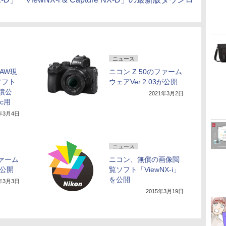
ニュース
AW現
ニコン Z 50のファーム
ソフト
ウェアVer.2.03が公開
無償公
2021年3月2日
ac用
1年3月4日
ニュース
ファーム
ニコン、無償の画像閲
が公開
覧ソフト「ViewNX-i」
を公開
1年3月3日
2015年3月19日