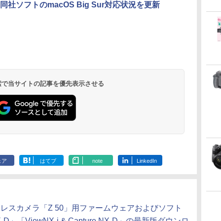
同社ソフトのmacOS Big Sur対応状況を更新
 検索で当サイトの記事を優先表示させる
ェア
はてブ
note
LinkedIn
ーレスカメラ「Z 50」用ファームウェアおよびソフト
X-D」「ViewNX-i & Capture NX-D」の最新版ダウンロ