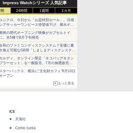
Impress Watchシリーズ 人気記事
時間
24時間
1週間
1カ月
ユニクロ、今日から「お盆特別セール」。涼感
シアサッカーワンピース待望値下げ、撥水ギア
ショーツは1990円に
東映の歴代オープニング映像がカプセルトイ
に。全5種で8月下旬発売
令和のファミコンディスクシステム？安価に書
き換え可能なGB用「しましまディスクシステ
ム」
カルディ、オンライン限定「ネコバッグ＆タン
ブラーセット」を一般販売。7月の抽選販売の
当選無効分
スターバックス、横浜に“文化財カフェ”8月10日
オープン
もっと見る
ICE
天海社
ス
Comic curea