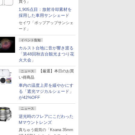
買う」
1,905点目：放射冷却素材を
採用した車用サンシェード
セイワ「ポップアップサンシェ
ード」
イベント告知
カルスト台地に音が響き渡る
「第48回秋吉台観光まつり花
火大会」
【厳選】本日のお買
ニュース
い得商品
車内の温度上昇を緩やかにす
る「遮光マジカルシェード」
が42%OFF
ニュース
逆光時のフレアにこだわった
Mマウントレンズ
真ちゅう鏡筒の「Ksana 35mm