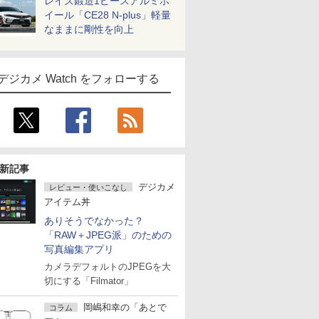
レイズ鍛造1ピースアルミホ
イール「CE28 N-plus」軽量
なままに剛性を向上
デジカメ Watch をフォローする
新記事
デジカメ
レビュー・使いこなし
アイテム丼
ありそうでなかった？
「RAW＋JPEG派」のための
写真編集アプリ
カメラデフォルトのJPEGを大
切にする「Filmator」
岡嶋和幸の「あとで
コラム