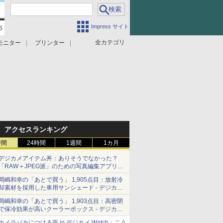
Impress サイト
全カテゴリ
モニター
プリンター
アクセスランキング
時間
24時間
1週間
1カ月
デジカメアイテム丼：ありそうでなかった？
「RAW＋JPEG派」のための写真編集アプリ
カメラデフォルトのJPEGを大切にする
岡嶋和幸の「あとで買う」 1,905点目：放射冷
「Filmator」
却素材を採用した車用サンシェード - デジカメ
Watch
岡嶋和幸の「あとで買う」 1,903点目：高密閉
で保冷効果が高いクーラーボックス - デジカメ
Watch
カメラバカにつける薬 in デジカメ Watch：こう