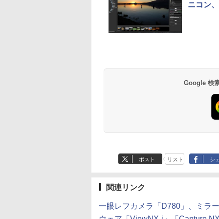
ニコン、
Google
ポスト
リスト
シ
関連リンク
一眼レフカメラ「D780」、ミラ
ウェア「ViewNX-i」「Capture N