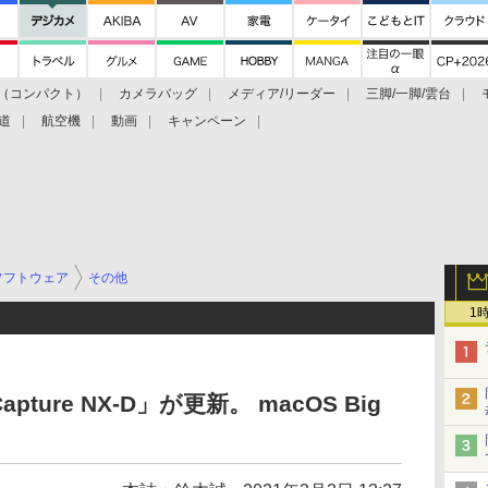
（コンパクト）
カメラバッグ
メディア/リーダー
三脚/一脚/雲台
道
航空機
動画
キャンペーン
ソフトウェア
その他
1
pture NX-D」が更新。 macOS Big