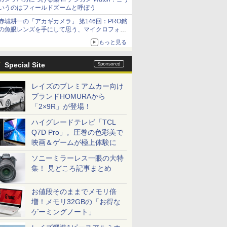
いうのはフィールドズームと呼ぼう
赤城耕一の「アカギカメラ」 第146回：PRO銘
の魚眼レンズを手にして思う、マイクロフォー
サーズへの期待と可能性
もっと見る
Special Site
レイズのプレミアムカー向け
ブランドHOMURAから
「2×9R」が登場！
ハイグレードテレビ「TCL
Q7D Pro」。圧巻の色彩美で
映画＆ゲームが極上体験に
ソニーミラーレス一眼の大特
集！ 見どころ記事まとめ
お値段そのままでメモリ倍
増！メモリ32GBの「お得な
ゲーミングノート」