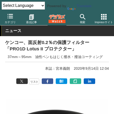
Powered by
Translate
デジカメ Watch
レンズ
レンズフィルター
ケンコー
カテゴリ
過去記事
検索
Impressサイト
ニュース
ケンコー、面反射0.2％の保護フィルター
「PRO1D Lotus II プロテクター」
37mm～95mm 油性ペンもはじく撥水・撥油コーティング
本誌：宮本義朗
2020年9月14日 12:04
リスト