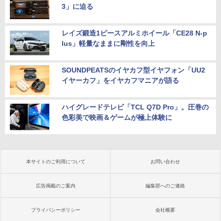
3」に迫る
レイズ鍛造1ピースアルミホイール「CE28 N-p
lus」軽量なままに剛性を向上
SOUNDPEATSのイヤカフ型イヤフォン「UU2
イヤーカフ」をイヤカフマニアが語る
ハイグレードテレビ「TCL Q7D Pro」。圧巻の
色彩美で映画＆ゲームが極上体験に
本サイトのご利用について
お問い合わせ
広告掲載のご案内
編集部へのご連絡
プライバシーポリシー
会社概要