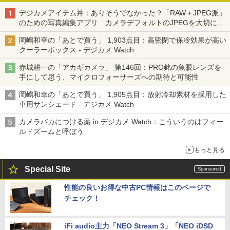
デジカメアイテム丼：ありそうでなかった？「RAW＋JPEG派」
のための写真編集アプリ カメラデフォルトのJPEGを大切にす
る「Filmator」
岡嶋和幸の「あとで買う」 1,903点目：高密閉で保冷効果が高い
クーラーボックス - デジカメ Watch
赤城耕一の「アカギカメラ」 第146回：PRO銘の魚眼レンズを
手にして思う、マイクロフォーサーズへの期待と可能性
岡嶋和幸の「あとで買う」 1,905点目：放射冷却素材を採用した
車用サンシェード - デジカメ Watch
カメラバカにつける薬 in デジカメ Watch：こういうのはフィー
ルドズームと呼ぼう
もっと見る
Special Site
性能の良いお得な中古PC情報はこのページで
チェック！
iFi audio主力「NEO Stream 3」「NEO iDSD