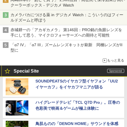
クーラーボックス - デジカメ Watch
カメラバカにつける薬 in デジカメ Watch：こういうのはフィー
ルドズームと呼ぼう
赤城耕一の「アカギカメラ」 第146回：PRO銘の魚眼レンズを
手にして思う、マイクロフォーサーズへの期待と可能性
「α7 IV」「α7 III」ズームレンズキットが刷新 同梱レンズがII
型に
もっと見る
Special Site
SOUNDPEATSのイヤカフ型イヤフォン「UU2
イヤーカフ」をイヤカフマニアが語る
ハイグレードテレビ「TCL Q7D Pro」。圧巻の
色彩美で映画＆ゲームが極上体験に
鳥肌ものの「DENON HOME」サウンドを体感