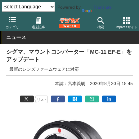
Powered by
Translate
デジカメ Watch
レンズ
交換レンズ
シグマ
カテゴリ
過去記事
検索
Impressサイト
ニュース
シグマ、マウントコンバーター「MC-11 EF-E」を
アップデート
最新のレンズファームウェアに対応
本誌：宮本義朗
2020年8月20日 18:45
リスト