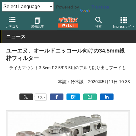
Powered by
Translate
デジカメ Watch
レンズ
レンズフィルター
その他
カテゴリ
過去記事
検索
Impressサイト
ニュース
ユーエヌ、オールドニッコール向けの34.5mm銀
枠フィルター
ライカマウント3.5cm F2.5/F3.5用のアルミ削り出しフードも
本誌：鈴木誠
2020年5月11日 10:33
リスト