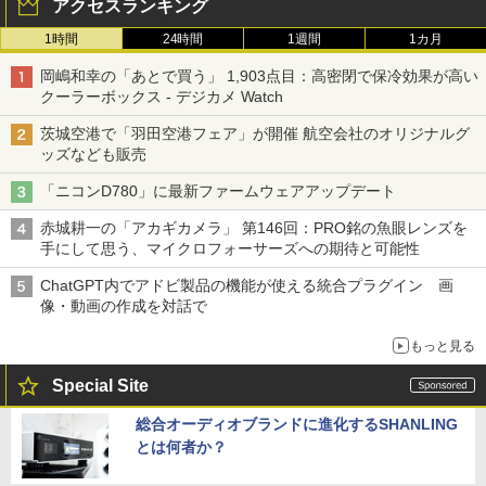
アクセスランキング
1時間
24時間
1週間
1カ月
岡嶋和幸の「あとで買う」 1,903点目：高密閉で保冷効果が高い
クーラーボックス - デジカメ Watch
茨城空港で「羽田空港フェア」が開催 航空会社のオリジナルグ
ッズなども販売
「ニコンD780」に最新ファームウェアアップデート
赤城耕一の「アカギカメラ」 第146回：PRO銘の魚眼レンズを
手にして思う、マイクロフォーサーズへの期待と可能性
ChatGPT内でアドビ製品の機能が使える統合プラグイン 画
像・動画の作成を対話で
もっと見る
Special Site
総合オーディオブランドに進化するSHANLING
とは何者か？