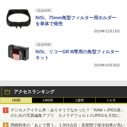
ニュース
NiSi、75mm角型フィルター用ホルダー
を単体で発売
2019年12月13日
ニュース
NiSi、リコーGR III専用の角型フィルター
キット
2019年10月30日
アクセスランキング
1時間
24時間
1週間
1カ月
デジカメアイテム丼：ありそうでなかった？「RAW＋JPEG派」
のための写真編集アプリ カメラデフォルトのJPEGを大切にす
る「Filmator」
岡嶋和幸の「あとで買う」 1,903点目：高密閉で保冷効果が高い