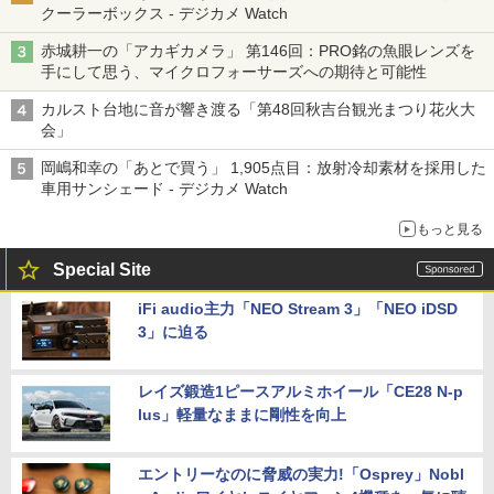
クーラーボックス - デジカメ Watch
赤城耕一の「アカギカメラ」 第146回：PRO銘の魚眼レンズを
手にして思う、マイクロフォーサーズへの期待と可能性
カルスト台地に音が響き渡る「第48回秋吉台観光まつり花火大
会」
岡嶋和幸の「あとで買う」 1,905点目：放射冷却素材を採用した
車用サンシェード - デジカメ Watch
もっと見る
Special Site
iFi audio主力「NEO Stream 3」「NEO iDSD
3」に迫る
レイズ鍛造1ピースアルミホイール「CE28 N-p
lus」軽量なままに剛性を向上
エントリーなのに脅威の実力!「Osprey」Nobl