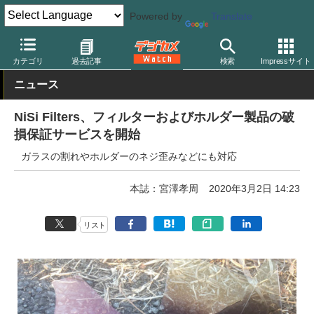
Powered by
Translate
デジカメ Watch
レンズ
レンズフィルター
カテゴリ
過去記事
検索
Impressサイト
ニュース
NiSi Filters、フィルターおよびホルダー製品の破
損保証サービスを開始
ガラスの割れやホルダーのネジ歪みなどにも対応
本誌：宮澤孝周
2020年3月2日 14:23
リスト