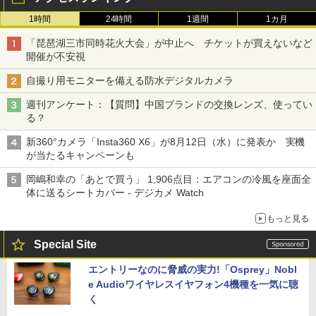
1時間
24時間
1週間
1カ月
「琵琶湖三市同時花火大会」が中止へ チケットが買えないなど
開催が不安視
自撮り用モニターを備える防水デジタルカメラ
週刊アンケート：【質問】中国ブランドの交換レンズ、使ってい
る？
新360°カメラ「Insta360 X6」が8月12日（水）に発表か 実機
が当たるキャンペーンも
岡嶋和幸の「あとで買う」 1,906点目：エアコンの冷風を座面全
体に送るシートカバー - デジカメ Watch
もっと見る
Special Site
エントリーなのに脅威の実力!「Osprey」Nobl
e Audioワイヤレスイヤフォン4機種を一気に聴
く