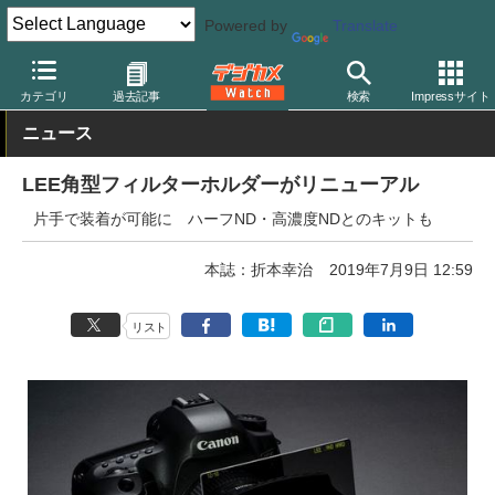
Powered by
Translate
デジカメ Watch
レンズ
レンズフィルター
LEE
カテゴリ
過去記事
検索
Impressサイト
ニュース
LEE角型フィルターホルダーがリニューアル
片手で装着が可能に ハーフND・高濃度NDとのキットも
本誌：折本幸治
2019年7月9日 12:59
リスト