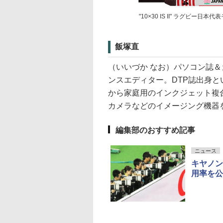
"10×30 IS II" ラグビー日
飯塚直
（いいづか なお）パソコン誌
ンスエディター。DTP誌出身
から家庭用のインクジェット複
カメラなどのイメージング機器
編集部のおすすめ記事
ニュース
キヤノン
用率を公