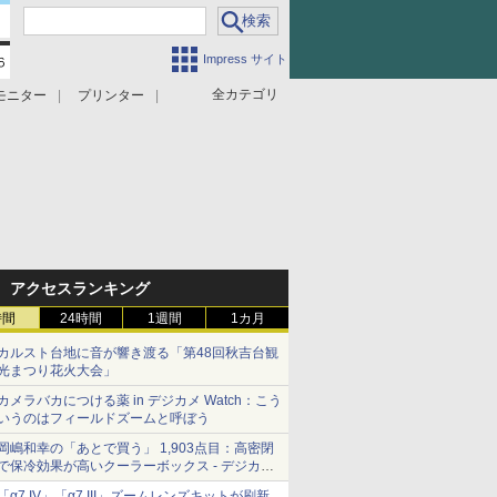
Impress サイト
全カテゴリ
モニター
プリンター
アクセスランキング
時間
24時間
1週間
1カ月
カルスト台地に音が響き渡る「第48回秋吉台観
光まつり花火大会」
カメラバカにつける薬 in デジカメ Watch：こう
いうのはフィールドズームと呼ぼう
岡嶋和幸の「あとで買う」 1,903点目：高密閉
で保冷効果が高いクーラーボックス - デジカメ
Watch
「α7 IV」「α7 III」ズームレンズキットが刷新