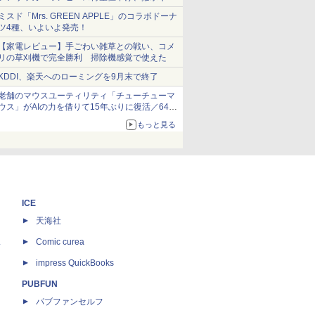
ショーツは1990円に
ミスド「Mrs. GREEN APPLE」のコラボドーナ
ツ4種、いよいよ発売！
【家電レビュー】手ごわい雑草との戦い、コメ
リの草刈機で完全勝利 掃除機感覚で使えた
KDDI、楽天へのローミングを9月末で終了
老舗のマウスユーティリティ「チューチューマ
ウス」がAIの力を借りて15年ぶりに復活／64bit
化、Windows 10/11、「Chrome」も走り回
もっと見る
る。復活記念で2026年末まで500円
ICE
天海社
ス
Comic curea
impress QuickBooks
PUBFUN
パブファンセルフ