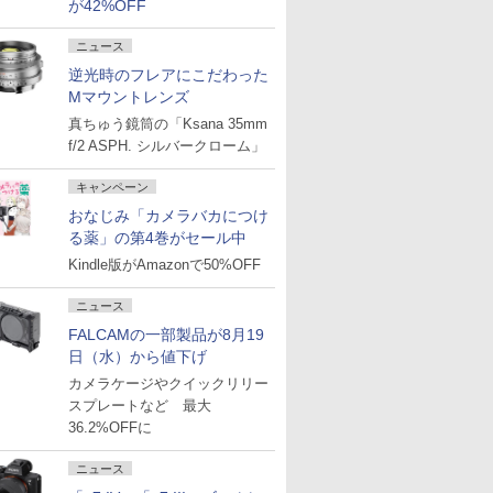
が42%OFF
ニュース
逆光時のフレアにこだわった
Mマウントレンズ
真ちゅう鏡筒の「Ksana 35mm
f/2 ASPH. シルバークローム」
キャンペーン
おなじみ「カメラバカにつけ
る薬」の第4巻がセール中
Kindle版がAmazonで50%OFF
ニュース
FALCAMの一部製品が8月19
日（水）から値下げ
カメラケージやクイックリリー
スプレートなど 最大
36.2%OFFに
ニュース