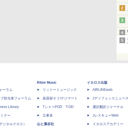
Rittor Music
イカロス出版
dフォーラム
リットーミュージック
AIRLINEweb
ップ担当者フォーラム
楽器探そう!デジマート
Jディフェンスニュー
ness Library
TシャツPOD T-OD
通訳翻訳ジャーナル
セミナー
立東舎
JレスキューWeb
 X（デジタルクロス）
山と溪谷社
イカロスアカデミー