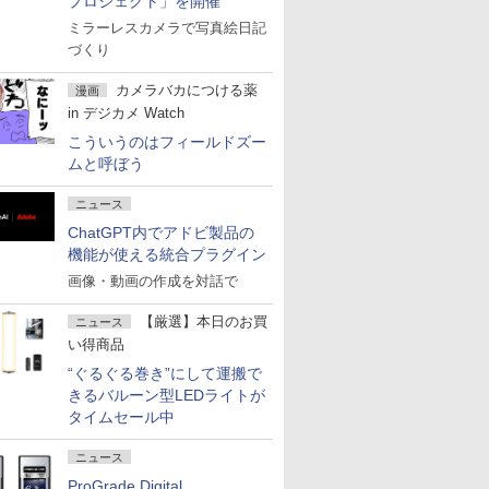
プロジェクト」を開催
ミラーレスカメラで写真絵日記
づくり
カメラバカにつける薬
漫画
in デジカメ Watch
こういうのはフィールドズー
ムと呼ぼう
ニュース
ChatGPT内でアドビ製品の
機能が使える統合プラグイン
画像・動画の作成を対話で
【厳選】本日のお買
ニュース
い得商品
“ぐるぐる巻き”にして運搬で
きるバルーン型LEDライトが
タイムセール中
ニュース
ProGrade Digital、