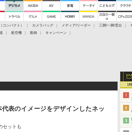
（コンパクト）
カメラバッグ
メディア/リーダー
三脚/一脚/雲台
道
航空機
動画
キャンペーン
1
本代表のイメージをデザインしたネッ
のセットも