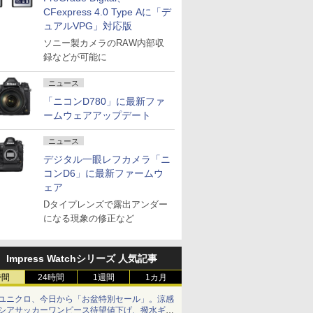
CFexpress 4.0 Type Aに「デ
ュアルVPG」対応版
ソニー製カメラのRAW内部収
録などが可能に
ニュース
「ニコンD780」に最新ファ
ームウェアアップデート
ニュース
デジタル一眼レフカメラ「ニ
コンD6」に最新ファームウ
ェア
Dタイプレンズで露出アンダー
になる現象の修正など
Impress Watchシリーズ 人気記事
時間
24時間
1週間
1カ月
ユニクロ、今日から「お盆特別セール」。涼感
シアサッカーワンピース待望値下げ、撥水ギア