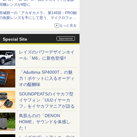
同梱レンズがII型に
赤城耕一の「アカギカメラ」 第146回：PRO銘
の魚眼レンズを手にして思う、マイクロフォー
サーズへの期待と可能性
もっと見る
Special Site
レイズのパワーデザインホイ
ール「M6」に新色登場!!
「A&ultima SP4000T」の魅
力！ポケットに入るオーディ
オの醍醐味
SOUNDPEATSのイヤカフ型
イヤフォン「UU2イヤーカ
フ」をイヤカフマニアが語る
鳥肌ものの「DENON
HOME」サウンドを体感し
た！