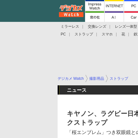
ミラーレス
交換レンズ
レンズ一体型
PC
ストラップ
スマホ
花
鉄
デジカメ Watch
撮影用品
ストラップ
ニュース
キヤノン、ラグビー日
クストラップ
「桜エンブレム」つき双眼鏡と