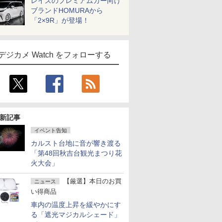
レイズのプレミアムカー向け
ブランドHOMURAから
「2×9R」が登場！
デジカメ Watch をフォローする
新記事
イベント告知
カルスト台地に音が響き渡る
「第48回秋吉台観光まつり花
火大会」
【厳選】本日のお買
ニュース
い得商品
車内の温度上昇を緩やかにす
る「遮光マジカルシェード」