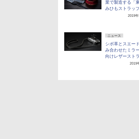
業で製造する「
みひもストラッ
2019
ニュース
シボ革とスエー
み合わせたミラ
向けレザースト
201