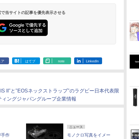
 検索で当サイトの記事を優先表示させる
ェア
はてブ
note
LinkedIn
IS II"と"EOSネックストラップ"のラグビー日本代表限
ケティングジャパングループ企業情報
ニュース
が手作
モノクロ写真をイメー