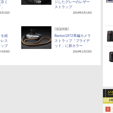
東京く
ジしたグレーのレザー
プ」
ストラップ
年5月15日
2019年5月14日
ニュース
ドを組
Barton1972革編カメラ
ーレス
ストラップ「ブライデ
ラップ
ッド」に新カラー
9年4月8日
2019年1月23日
1