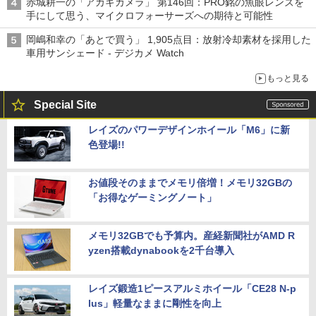
赤城耕一の「アカギカメラ」 第146回：PRO銘の魚眼レンズを
手にして思う、マイクロフォーサーズへの期待と可能性
岡嶋和幸の「あとで買う」 1,905点目：放射冷却素材を採用した
車用サンシェード - デジカメ Watch
もっと見る
Special Site
レイズのパワーデザインホイール「M6」に新
色登場!!
お値段そのままでメモリ倍増！メモリ32GBの
「お得なゲーミングノート」
メモリ32GBでも予算内。産経新聞社がAMD R
yzen搭載dynabookを2千台導入
レイズ鍛造1ピースアルミホイール「CE28 N-p
lus」軽量なままに剛性を向上