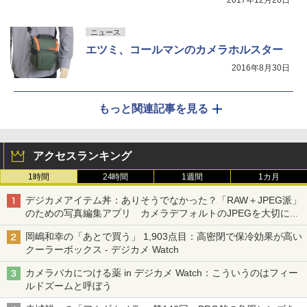
ニュース
エツミ、コールマンのカメラホルスター
2016年8月30日
もっと関連記事を見る
アクセスランキング
1時間
24時間
1週間
1カ月
デジカメアイテム丼：ありそうでなかった？「RAW＋JPEG派」
のための写真編集アプリ カメラデフォルトのJPEGを大切にす
る「Filmator」
岡嶋和幸の「あとで買う」 1,903点目：高密閉で保冷効果が高い
クーラーボックス - デジカメ Watch
カメラバカにつける薬 in デジカメ Watch：こういうのはフィー
ルドズームと呼ぼう