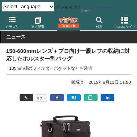
Powered by
Translate
デジカメ Watch
撮影用品
カメラバッグ
シンクタンクフォト
カテゴリ
過去記事
検索
Impressサイト
ニュース
150-600mmレンズ＋プロ向け一眼レフの収納に対
応したホルスター型バッグ
105mm径のフィルターポケットなども装備
飯塚直
2019年6月11日 11:50
リスト