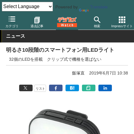
Powered by
Translate
デジカメ Watch
撮影用品
カテゴリ
過去記事
検索
Impressサイト
ニュース
明るさ10段階のスマートフォン用LEDライト
32個のLEDを搭載 クリップ式で機種を選ばない
飯塚直
2019年6月7日 10:38
リスト