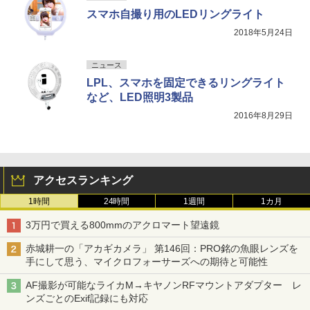
スマホ自撮り用のLEDリングライト
2018年5月24日
ニュース
LPL、スマホを固定できるリングライト
など、LED照明3製品
2016年8月29日
アクセスランキング
1時間
24時間
1週間
1カ月
3万円で買える800mmのアクロマート望遠鏡
赤城耕一の「アカギカメラ」 第146回：PRO銘の魚眼レンズを
手にして思う、マイクロフォーサーズへの期待と可能性
AF撮影が可能なライカM→キヤノンRFマウントアダプター レ
ンズごとのExif記録にも対応