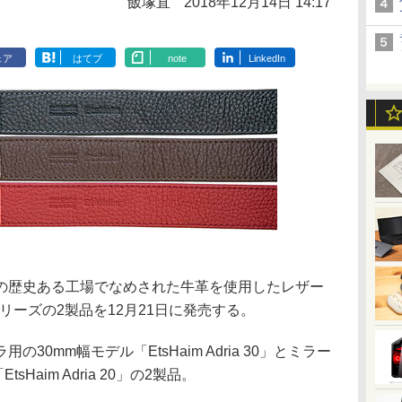
飯塚直
2018年12月14日 14:17
ェア
はてブ
note
LinkedIn
の歴史ある工場でなめされた牛革を使用したレザー
a」シリーズの2製品を12月21日に発売する。
0mm幅モデル「EtsHaim Adria 30」とミラー
Haim Adria 20」の2製品。