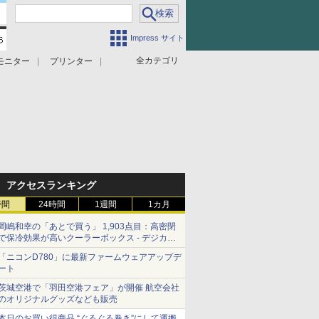
Impress サイト
全カテゴリ
モニター
プリンター
アクセスランキング
時間
24時間
1週間
1カ月
岡嶋和幸の「あとで買う」 1,903点目：高密閉
で保冷効果が高いクーラーボックス - デジカメ
Watch
「ニコンD780」に最新ファームウェアアップデ
ート
茨城空港で「羽田空港フェア」が開催 航空会社
のオリジナルグッズなども販売
本日のお買い得商品 “ぐるぐる巻き”にして運搬