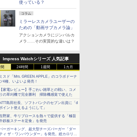
使っている？
コラム
ミラーレスカメラユーザーの
ための「動画サブカメラ論」
アクションカメラにジンバルカ
メラ……その実質的な違いは？
Impress Watchシリーズ 人気記事
時間
24時間
1週間
1カ月
ミスド「Mrs. GREEN APPLE」のコラボドーナ
ツ4種、いよいよ発売！
【家電レビュー】手ごわい雑草との戦い、コメ
リの草刈機で完全勝利 掃除機感覚で使えた
NTT島田社長、ソフトバンクのセブン出資に「d
ポイント使えるようにして」
吉野家、牛リブロースを熱々で提供する「極旨
牛鉄板ステーキ定食」を発売
バーガーキング、超大型チーズバーガー「ダー
ティ ザ・ワンパウンダー」を発売。総カロリー