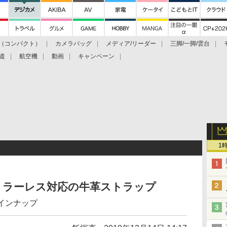
（コンパクト）
カメラバッグ
メディア/リーダー
三脚/一脚/雲台
道
航空機
動画
キャンペーン
1
とミラーレス対応の牛革ストラップ
ラインナップ