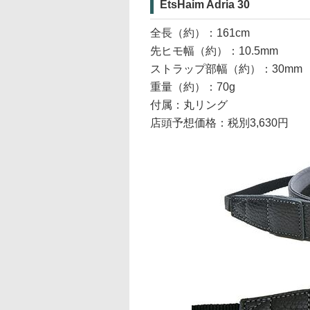
EtsHaim Adria 30
全長（約）：161cm
先ヒモ幅（約）：10.5mm
ストラップ部幅（約）：30mm
重量（約）：70g
付属：丸リング
店頭予想価格：税別3,630円