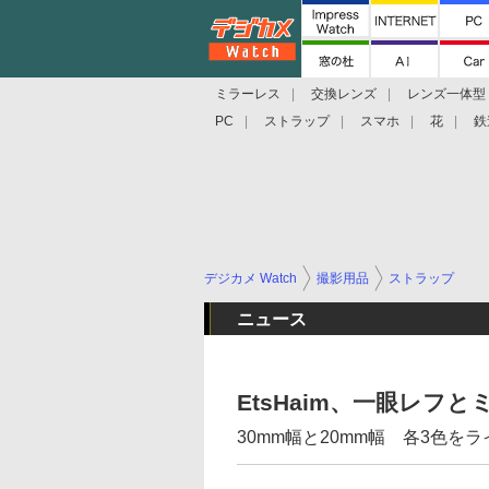
ミラーレス
交換レンズ
レンズ一体型
PC
ストラップ
スマホ
花
鉄
デジカメ Watch
撮影用品
ストラップ
ニュース
EtsHaim、一眼レフ
30mm幅と20mm幅 各3色を