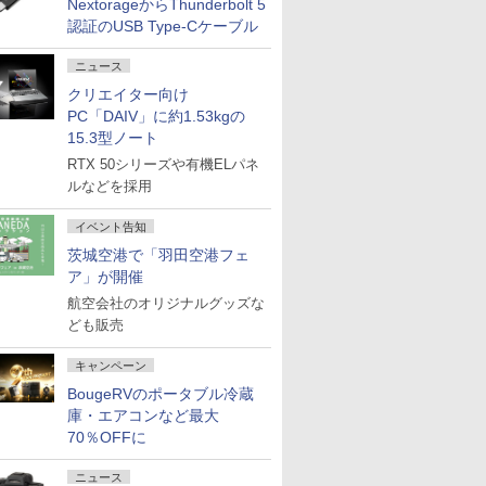
NextorageからThunderbolt 5
認証のUSB Type-Cケーブル
ニュース
クリエイター向け
PC「DAIV」に約1.53kgの
15.3型ノート
RTX 50シリーズや有機ELパネ
ルなどを採用
イベント告知
茨城空港で「羽田空港フェ
ア」が開催
航空会社のオリジナルグッズな
ども販売
キャンペーン
BougeRVのポータブル冷蔵
庫・エアコンなど最大
70％OFFに
ニュース