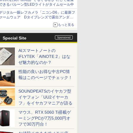
できるバルーン型LEDライトがタイムセール中
デジタル一眼レフカメラ「ニコンD6」に最新フ
ァームウェア Dタイプレンズで露出アンダー
になる現象の修正など
もっと見る
Special Site
AIスマートノートの
iFLYTEK「AINOTE 2」はな
ぜ魅力的なのか？
性能の良いお得な中古PC情
報はこのページでチェック！
SOUNDPEATSのイヤカフ型
イヤフォン「UU2イヤーカ
フ」をイヤカフマニアが語る
マウス、RTX 5060 Ti搭載ゲ
ーミングPCが7万5,000円オ
フで30万円台！