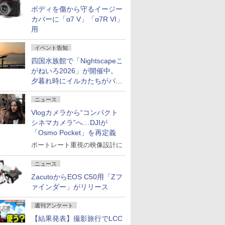
ボディを傷から守るイージー
カバーに「α7 V」「α7R VI」
用
イベント告知
四国水族館で「Nightscapeこ
がねいろ2026」が開催中。
夕暮れ時にイルカたちがパフ
ォーマンスを繰り広げる
ニュース
Vlogカメラから“コンパクト
シネマカメラ”へ…DJIが
「Osmo Pocket」を再定義
ポートレート重視の映像設計に
ニュース
ZacutoからEOS C50用「Zフ
ァインダー」がリリース
週刊アンケート
【結果発表】撮影旅行でLCC