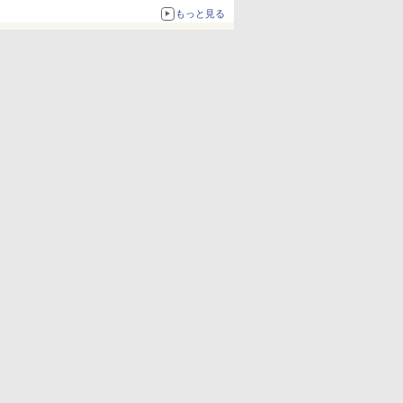
約1656kcal、総重量約527g！
もっと見る