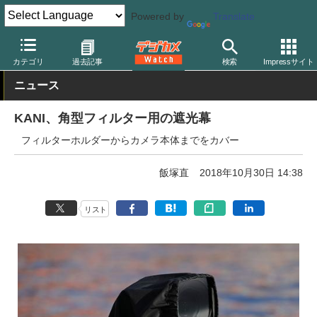
Powered by
Translate
デジカメ Watch
レンズ
レンズフィルター
カニ
カテゴリ
過去記事
検索
Impressサイト
ニュース
KANI、角型フィルター用の遮光幕
フィルターホルダーからカメラ本体までをカバー
飯塚直
2018年10月30日 14:38
リスト