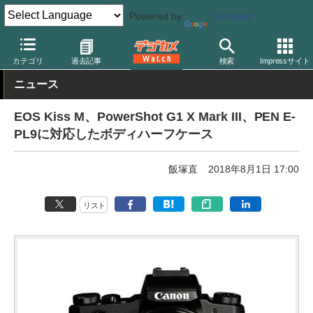
Powered by
Translate
デジカメ Watch
撮影用品
ボディケース
カテゴリ
過去記事
検索
Impressサイト
ニュース
EOS Kiss M、PowerShot G1 X Mark III、PEN E-
PL9に対応したボディハーフケース
飯塚直
2018年8月1日 17:00
リスト