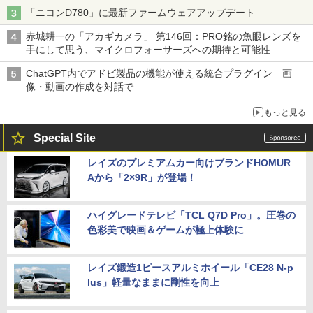
「ニコンD780」に最新ファームウェアアップデート
赤城耕一の「アカギカメラ」 第146回：PRO銘の魚眼レンズを
手にして思う、マイクロフォーサーズへの期待と可能性
ChatGPT内でアドビ製品の機能が使える統合プラグイン 画
像・動画の作成を対話で
もっと見る
Special Site
レイズのプレミアムカー向けブランドHOMUR
Aから「2×9R」が登場！
ハイグレードテレビ「TCL Q7D Pro」。圧巻の
色彩美で映画＆ゲームが極上体験に
レイズ鍛造1ピースアルミホイール「CE28 N-p
lus」軽量なままに剛性を向上