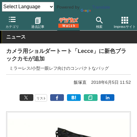
Powered by
Translate
デジカメ Watch
レンズ
レンズフィルター
ケンコー
カテゴリ
過去記事
検索
Impressサイト
ニュース
カメラ用ショルダートート「Lecce」に新色ブラ
ックカモが追加
ミラーレス/小型一眼レフ向けのコンパクトなバッグ
飯塚直
2018年6月5日 11:52
リスト