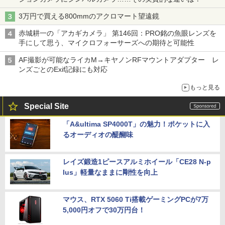
3万円で買える800mmのアクロマート望遠鏡
赤城耕一の「アカギカメラ」 第146回：PRO銘の魚眼レンズを
手にして思う、マイクロフォーサーズへの期待と可能性
AF撮影が可能なライカM→キヤノンRFマウントアダプター レ
ンズごとのExif記録にも対応
もっと見る
Special Site
「A&ultima SP4000T」の魅力！ポケットに入
るオーディオの醍醐味
レイズ鍛造1ピースアルミホイール「CE28 N-p
lus」軽量なままに剛性を向上
マウス、RTX 5060 Ti搭載ゲーミングPCが7万
5,000円オフで30万円台！