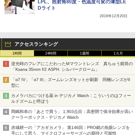
LPL、照射角80度・色温度可変の薄型LE
Dライト
2016年12月20日
アクセスランキング
1時間
24時間
1週間
1カ月
逆光時のフレアにこだわったMマウントレンズ 真ちゅう鏡筒の
「Ksana 35mm f/2 ASPH. シルバークローム」
「α7 IV」「α7 III」ズームレンズキットが刷新 同梱レンズがII
型に
カメラバカにつける薬 in デジカメ Watch：こういうのはフィー
ルドズームと呼ぼう
岡嶋和幸の「あとで買う」 1,903点目：高密閉で保冷効果が高い
クーラーボックス - デジカメ Watch
赤城耕一の「アカギカメラ」 第146回：PRO銘の魚眼レンズを
手にして思う、マイクロフォーサーズへの期待と可能性