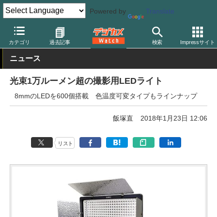
Powered by
Translate
デジカメ Watch
撮影用品
ストロボ（フラッシュ）
その他
カテゴリ
過去記事
検索
Impressサイト
ニュース
光束1万ルーメン超の撮影用LEDライト
8mmのLEDを600個搭載 色温度可変タイプもラインナップ
飯塚直
2018年1月23日 12:06
リスト