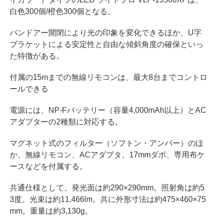
白色300個/橙色300個となる。
バンドアー開閉により光の印象を変化できるほか、U字
ブラケットによる安定性と自由な傾斜角度の確保といっ
た特徴がある。
付属の15mまでの無線リモコンは、最大8台までコントロ
ールできる
電源には、NP-Fバッテリー（容量4,000mAh以上）とAC
アダプターの2種類に対応する。
マグネット式のフィルター（ソフトン・アンバー）のほ
か、無線リモコン、ACアダプタ、17mmダボ、専用布ケ
ースなどを付属する。
共通仕様として、発光面は約290×290mm。照射角は約5
3度。光束は約11,466lm。共に外形寸法は約475×460×75
mm。重量は約3,130g。