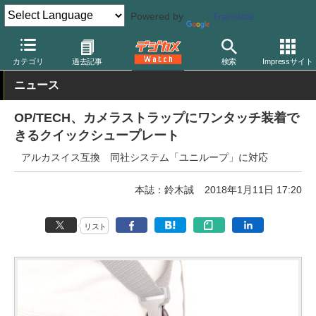
Powered by
Translate
デジカメ Watch
撮影用品
三脚/一脚/雲台
カテゴリ
過去記事
検索
Impressサイト
ニュース
OP/TECH、カメラストラップにワンタッチ装着で
きるクイックシュープレート
アルカスイス互換 同社システム「ユニループ」に対応
本誌：鈴木誠
2018年1月11日 17:20
リスト