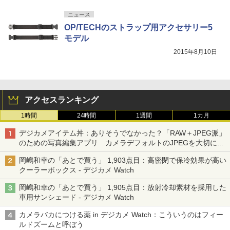
ニュース
OP/TECHのストラップ用アクセサリー5
モデル
2015年8月10日
アクセスランキング
1時間
24時間
1週間
1カ月
デジカメアイテム丼：ありそうでなかった？「RAW＋JPEG派」
のための写真編集アプリ カメラデフォルトのJPEGを大切にす
る「Filmator」
岡嶋和幸の「あとで買う」 1,903点目：高密閉で保冷効果が高い
クーラーボックス - デジカメ Watch
岡嶋和幸の「あとで買う」 1,905点目：放射冷却素材を採用した
車用サンシェード - デジカメ Watch
カメラバカにつける薬 in デジカメ Watch：こういうのはフィー
ルドズームと呼ぼう