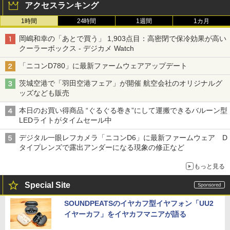
アクセスランキング
1時間
24時間
1週間
1カ月
岡嶋和幸の「あとで買う」 1,903点目：高密閉で保冷効果が高い
クーラーボックス - デジカメ Watch
「ニコンD780」に最新ファームウェアアップデート
茨城空港で「羽田空港フェア」が開催 航空会社のオリジナルグ
ッズなども販売
本日のお買い得商品 “ぐるぐる巻き”にして運搬できるバルーン型
LEDライトがタイムセール中
デジタル一眼レフカメラ「ニコンD6」に最新ファームウェア D
タイプレンズで露出アンダーになる現象の修正など
もっと見る
Special Site
SOUNDPEATSのイヤカフ型イヤフォン「UU2
イヤーカフ」をイヤカフマニアが語る