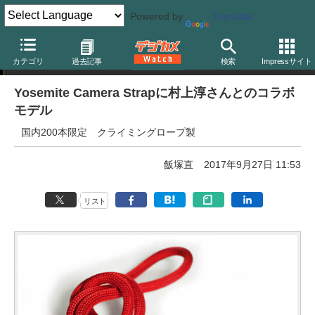
Powered by
Translate
ニュース
カテゴリ
過去記事
検索
Impressサイト
Yosemite Camera Strapに村上淳さんとのコラボ
モデル
国内200本限定 クライミングロープ製
飯塚直
2017年9月27日 11:53
リスト