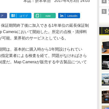
本誌：折本幸治
2017年4月3日 14:03
ェア
はてブ
note
LinkedIn
、保証期間終了後に加入できる1年単位の延長保証制
 Cameraにおいて開始した。所定の点検・清掃料
が可能。業界初のサービスとしている。
期間は、基本的に購入時から1年間設けられてい
raの指定業者による検査を経て、問題がなければさら
だ。Map Cameraが販売する中古製品について