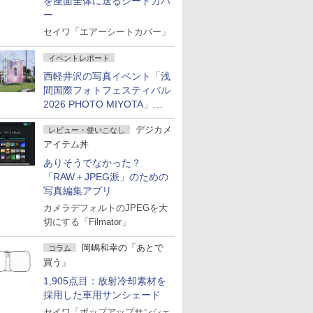
を座面全体に送るシートカバ
ー
セイワ「エアーシートカバー」
イベントレポート
西軽井沢の写真イベント「浅
間国際フォトフェスティバル
2026 PHOTO MIYOTA」が
開幕
デジカメ
レビュー・使いこなし
アイテム丼
ありそうでなかった？
「RAW＋JPEG派」のための
写真編集アプリ
カメラデフォルトのJPEGを大
切にする「Filmator」
岡嶋和幸の「あとで
コラム
買う」
1,905点目：放射冷却素材を
採用した車用サンシェード
セイワ「ポップアップサンシェ