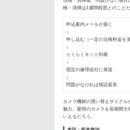
点検・清掃後、問題がない場合
検・清掃は1週間程度とのこと
申込案内メールが届く
↓
申し込む（一定の点検料金を
↓
らくらくキット到着
↓
指定の修理会社に発送
↓
問題がなければ保証延長
カメラ機材の買い替えサイクル
魅力。愛用のカメラを長期間大
いえるだろう。
本誌：折本幸治