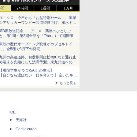
Impress Watchシリーズ 人気記事
時間
24時間
1週間
1カ月
ユニクロ、今日から「お盆特別セール」。涼感
シアサッカーワンピース待望値下げ、撥水ギア
ショーツは1990円に
第3期放送記念！ アニメ「薬屋のひとりご
と」第1期・第2期全話を「TVer」にて期間限定
で順次無料配信開始
東映の歴代オープニング映像がカプセルトイ
に。全5種で8月下旬発売
九州の高速道路、お盆期間は松橋ICなど通行止
め端末を先頭にした渋滞予測。東九州道への迂
回は料金調整を実施
【現役学生がつづるAIとの生活】
【自分なら選ばない一日を考えて】 空いた午後
をチャッピーに捧げたら、思わぬ絶景に出会っ
もっと見る
た話
ICE
天海社
ス
Comic curea