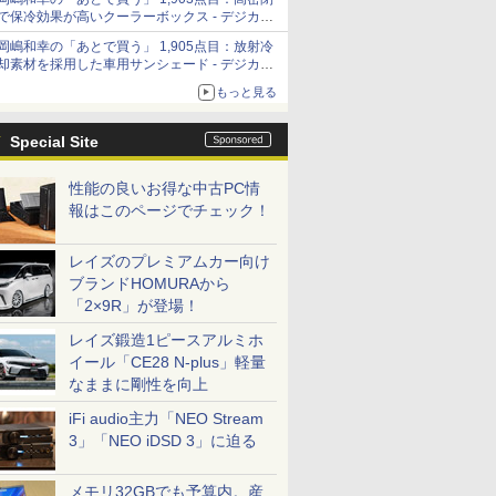
「Filmator」
で保冷効果が高いクーラーボックス - デジカメ
Watch
岡嶋和幸の「あとで買う」 1,905点目：放射冷
却素材を採用した車用サンシェード - デジカメ
Watch
もっと見る
Special Site
性能の良いお得な中古PC情
報はこのページでチェック！
レイズのプレミアムカー向け
ブランドHOMURAから
「2×9R」が登場！
レイズ鍛造1ピースアルミホ
イール「CE28 N-plus」軽量
なままに剛性を向上
iFi audio主力「NEO Stream
3」「NEO iDSD 3」に迫る
メモリ32GBでも予算内。産