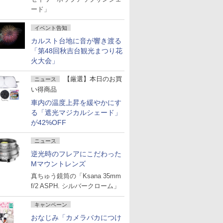
ード」
イベント告知
カルスト台地に音が響き渡る
「第48回秋吉台観光まつり花
火大会」
【厳選】本日のお買
ニュース
い得商品
車内の温度上昇を緩やかにす
る「遮光マジカルシェード」
が42%OFF
ニュース
逆光時のフレアにこだわった
Mマウントレンズ
真ちゅう鏡筒の「Ksana 35mm
f/2 ASPH. シルバークローム」
キャンペーン
おなじみ「カメラバカにつけ