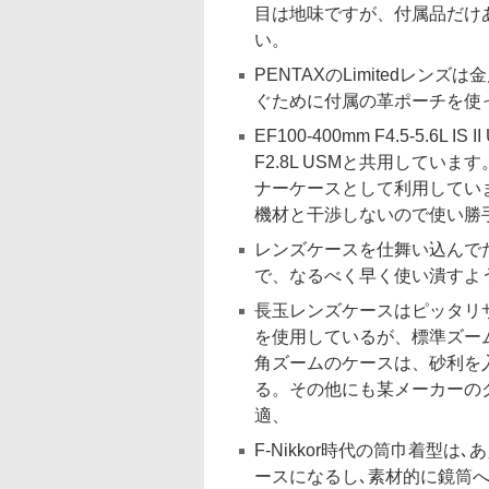
目は地味ですが、付属品だけ
い。
PENTAXのLimitedレ
ぐために付属の革ポーチを使
EF100-400mm F4.5-5.6
F2.8L USMと共用して
ナーケースとして利用してい
機材と干渉しないので使い勝
レンズケースを仕舞い込んで
で、なるべく早く使い潰すよ
長玉レンズケースはピッタリ
を使用しているが、標準ズー
角ズームのケースは、砂利を
る。その他にも某メーカーの
適、
F-Nikkor時代の筒巾着型
ースになるし､素材的に鏡筒