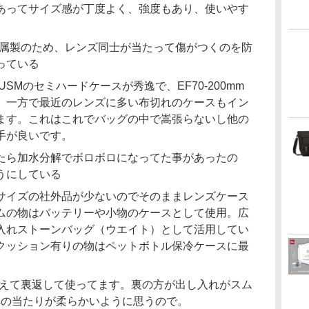
あってサイズ感が丁度よく、強度もあり、使いやす
ンズは金属製のため、レンズ同士が当たって傷がつくのを防
っている
L IS II USMのセミハードケースが秀逸で、EF70-200mm
います。一方で最近のレンズに多い布切れのケースもイン
ます。これはこれでバッグの中で嵩張らないし他の
手が良いです。
たら加水分解でボロボロになってた事があったの
うにしている
サイズの社外品が少ないのでそのままレンズケース
ムの物はバッテリーや小物のケースとして使用。広
入れストーンバッグ（ウエイト）として活用してい
クッション有りの物はペットボトル保冷ケースに最
は､あえて裏返して使ってます。裏の方が出し入れがスム
への当たりが柔らかいように思うので。