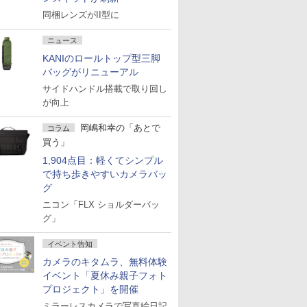
同梱レンズがII型に
ニュース
KANIのロールトップ型三脚
バッグがリニューアル
サイドハンドル搭載で取り回し
が向上
岡嶋和幸の「あとで
コラム
買う」
1,904点目：軽くてシンプル
で持ち歩きやすいカメラバッ
グ
ニコン「FLX ショルダーバッ
グ」
イベント告知
カメラのキタムラ、無料体験
イベント「夏休み親子フォト
プロジェクト」を開催
ミラーレスカメラで写真絵日記