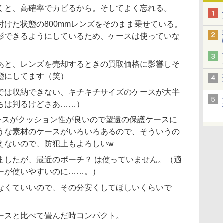
くと、高確率でカビるから。そしてよく忘れる。
けた状態の800mmレンズをそのまま乗せている。
影できるようにしているため、ケースは使っていな
あと、レンズを売却するときの買取価格に影響しそ
態にしてます（笑）
では収納できない、キチキチサイズのケースが大半
ちは判るけどさあ……）
ケースがクッション性が良いので望遠の保護ケースに
うな素材のケースがいろいろあるので、そういうの
えないので、防犯上もよろしいw
ましたが、最近のポーチ？ は使っていません。（適
ーが使いやすいのに……。）
なくていいので、その分安くしてほしいくらいで
ースと比べて畳んだ時コンパクト。