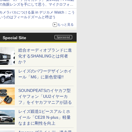
の魚眼レンズを手にして思う、マイクロフォー
サーズへの期待と可能性
カメラバカにつける薬 in デジカメ Watch：こう
いうのはフィールドズームと呼ぼう
もっと見る
Special Site
総合オーディオブランドに進
化するSHANLINGとは何者
か？
レイズのパワーデザインホイ
ール「M6」に新色登場!!
SOUNDPEATSのイヤカフ型
イヤフォン「UU2イヤーカ
フ」をイヤカフマニアが語る
レイズ鍛造1ピースアルミホ
イール「CE28 N-plus」軽量
なままに剛性を向上