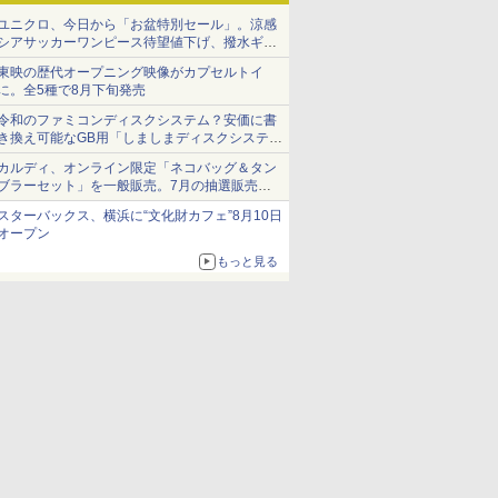
ユニクロ、今日から「お盆特別セール」。涼感
シアサッカーワンピース待望値下げ、撥水ギア
ショーツは1990円に
東映の歴代オープニング映像がカプセルトイ
に。全5種で8月下旬発売
令和のファミコンディスクシステム？安価に書
き換え可能なGB用「しましまディスクシステ
ム」
カルディ、オンライン限定「ネコバッグ＆タン
ブラーセット」を一般販売。7月の抽選販売の
当選無効分
スターバックス、横浜に“文化財カフェ”8月10日
オープン
もっと見る