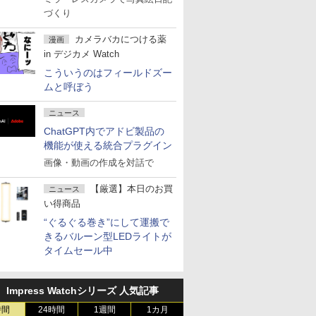
づくり
カメラバカにつける薬
漫画
in デジカメ Watch
こういうのはフィールドズー
ムと呼ぼう
ニュース
ChatGPT内でアドビ製品の
機能が使える統合プラグイン
画像・動画の作成を対話で
【厳選】本日のお買
ニュース
い得商品
“ぐるぐる巻き”にして運搬で
きるバルーン型LEDライトが
タイムセール中
Impress Watchシリーズ 人気記事
時間
24時間
1週間
1カ月