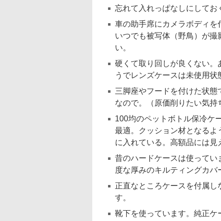
忘れて入れっぱなしにしてお
車の助手席にカメラボディを付
いつでも被写体（野鳥）が撮
い。
硬くて取り回しが良くない。
うでレンズケースは未使用状
三脚座やフードを付けた状態
なので。（原価削りたい気持
100均のペットボトル保冷
最適。クッション材となるよ
に入れている。高額品には見
昔のハードケースは使ってい
度な厚みのキルティングカバ
正直なところケースを付属し
す。
靴下を使っています。純正ケ