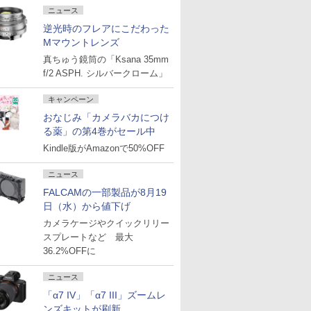
ニュース
逆光時のフレアにこだわった
Mマウントレンズ
真ちゅう鏡筒の「Ksana 35mm
f/2 ASPH. シルバークローム」
キャンペーン
おなじみ「カメラバカにつけ
る薬」の第4巻がセール中
Kindle版がAmazonで50%OFF
ニュース
FALCAMの一部製品が8月19
日（水）から値下げ
カメラケージやクイックリリー
スプレートなど 最大
36.2%OFFに
ニュース
「α7 IV」「α7 III」ズームレ
ンズキットが刷新