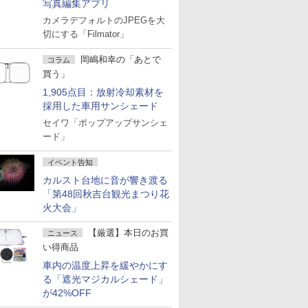
写真編集アプリ
カメラデフォルトのJPEGを大
切にする「Filmator」
岡嶋和幸の「あとで
コラム
買う」
1,905点目：放射冷却素材を
採用した車用サンシェード
セイワ「ポップアップサンシェ
ード」
イベント告知
カルスト台地に音が響き渡る
「第48回秋吉台観光まつり花
火大会」
【厳選】本日のお買
ニュース
い得商品
車内の温度上昇を緩やかにす
る「遮光マジカルシェード」
が42%OFF