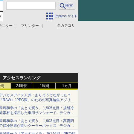
Impress サイト
全カテゴリ
モニター
プリンター
アクセスランキング
時間
24時間
1週間
1カ月
デジカメアイテム丼：ありそうでなかった？
「RAW＋JPEG派」のための写真編集アプリ
カメラデフォルトのJPEGを大切にする
岡嶋和幸の「あとで買う」 1,905点目：放射冷
「Filmator」
却素材を採用した車用サンシェード - デジカメ
Watch
岡嶋和幸の「あとで買う」 1,903点目：高密閉
で保冷効果が高いクーラーボックス - デジカメ
Watch
赤城耕一の「アカギカメラ」 第146回：PRO銘