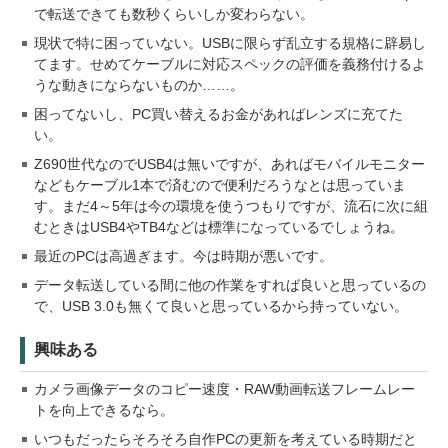
で転送できても数秒くらいしか変わらない。
現状で特に困っていない。USBに限らず乱立する規格に辟易し
てます。せめてケーブルに対応スペックの評価を義務付けるよ
うな動きにならないものか……。
困ってないし、PC買い替えるお金があればレンズに充てた
い。
Z690世代なのでUSB4は無いですが、あればモバイルモニター
などもケーブル1本で済むので便利だろうなとは思っていま
す。まだ4～5年は今の環境を使うつもりですが、流石に次に組
むときはUSB4やTB4などは標準になっているでしょうね。
最近のPCは高過ぎます。今は時期が悪いです。
データ転送している間に他の作業をすれば良いと思っているの
で、USB 3.0も無くて良いと思っているから持っていない。
興味ある
カメラ画像データのコピー速度・RAW動画転送フレームレー
トを向上できるなら。
いつもだったらそろそろ自作PCの更新を考えている時期だと