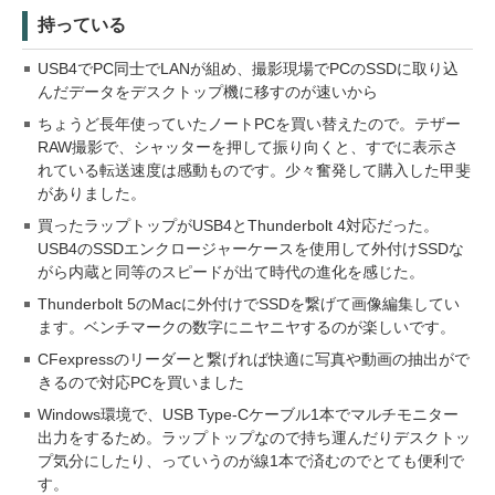
持っている
USB4でPC同士でLANが組め、撮影現場でPCのSSDに取り込
んだデータをデスクトップ機に移すのが速いから
ちょうど長年使っていたノートPCを買い替えたので。テザー
RAW撮影で、シャッターを押して振り向くと、すでに表示さ
れている転送速度は感動ものです。少々奮発して購入した甲斐
がありました。
買ったラップトップがUSB4とThunderbolt 4対応だった。
USB4のSSDエンクロージャーケースを使用して外付けSSDな
がら内蔵と同等のスピードが出て時代の進化を感じた。
Thunderbolt 5のMacに外付けでSSDを繋げて画像編集してい
ます。ベンチマークの数字にニヤニヤするのが楽しいです。
CFexpressのリーダーと繋げれば快適に写真や動画の抽出がで
きるので対応PCを買いました
Windows環境で、USB Type-Cケーブル1本でマルチモニター
出力をするため。ラップトップなので持ち運んだりデスクトッ
プ気分にしたり、っていうのが線1本で済むのでとても便利で
す。