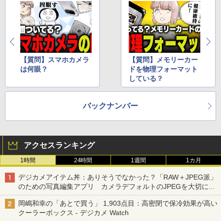
【質問】スマホカメラ
【質問】メモリーカー
は何眼？
ドを物理フォーマット
している？
バックナンバー
アクセスランキング
1時間
24時間
1週間
1カ月
デジカメアイテム丼：ありそうでなかった？「RAW＋JPEG派」
のための写真編集アプリ カメラデフォルトのJPEGを大切にす
る「Filmator」
岡嶋和幸の「あとで買う」 1,903点目：高密閉で保冷効果が高い
クーラーボックス - デジカメ Watch