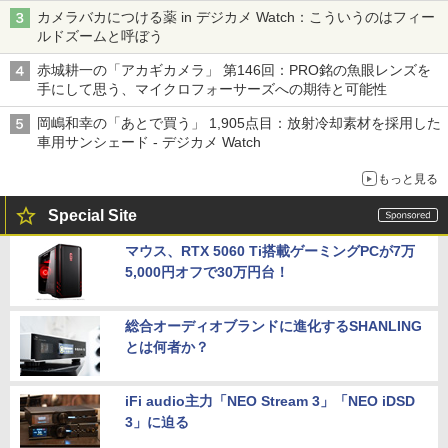
カメラバカにつける薬 in デジカメ Watch：こういうのはフィー
ルドズームと呼ぼう
赤城耕一の「アカギカメラ」 第146回：PRO銘の魚眼レンズを
手にして思う、マイクロフォーサーズへの期待と可能性
岡嶋和幸の「あとで買う」 1,905点目：放射冷却素材を採用した
車用サンシェード - デジカメ Watch
もっと見る
Special Site
マウス、RTX 5060 Ti搭載ゲーミングPCが7万
5,000円オフで30万円台！
総合オーディオブランドに進化するSHANLING
とは何者か？
iFi audio主力「NEO Stream 3」「NEO iDSD
3」に迫る