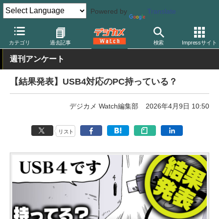
Powered by
Translate
デジカメ Watch
PC/モバイル関連
PC
カテゴリ
過去記事
検索
Impressサイト
週刊アンケート
【結果発表】USB4対応のPC持っている？
デジカメ Watch編集部
2026年4月9日 10:50
リスト