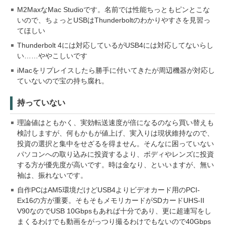
M2MaxなMac Studioです。名前では性能ちっともピンとこな
いので、ちょっとUSBはThunderboltのわかりやすさを見習っ
てほしい
Thunderbolt 4には対応しているがUSB4には対応してないらし
い……ややこしいです
iMacをリプレイスしたら勝手に付いてきたが周辺機器が対応し
ていないので宝の持ち腐れ。
持っていない
理論値はともかく、実効転送速度が倍になるのなら買い替えも
検討しますが、何もかもが値上げ、実入りは現状維持なので、
投資の選択と集中をせざるを得ません。そんなに困っていない
パソコンへの取り込みに投資するより、ボディやレンズに投資
する方が優先度が高いです。時は金なり、といいますが、無い
袖は、振れないです。
自作PCはAM5環境だけどUSB4よりビデオカード用のPCI-
Ex16の方が重要。そもそもメモリカードがSDカードUHS-II
V90なのでUSB 10Gbpsもあれば十分であり、更に超連写をし
まくるわけでも動画をがっつり撮るわけでもないので40Gbps