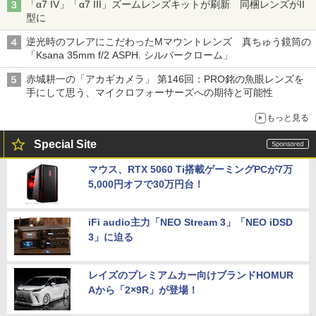
「α7 IV」「α7 III」ズームレンズキットが刷新 同梱レンズがII
型に
逆光時のフレアにこだわったMマウントレンズ 真ちゅう鏡筒の
「Ksana 35mm f/2 ASPH. シルバークローム」
赤城耕一の「アカギカメラ」 第146回：PRO銘の魚眼レンズを
手にして思う、マイクロフォーサーズへの期待と可能性
もっと見る
Special Site
マウス、RTX 5060 Ti搭載ゲーミングPCが7万
5,000円オフで30万円台！
iFi audio主力「NEO Stream 3」「NEO iDSD
3」に迫る
レイズのプレミアムカー向けブランドHOMUR
Aから「2×9R」が登場！