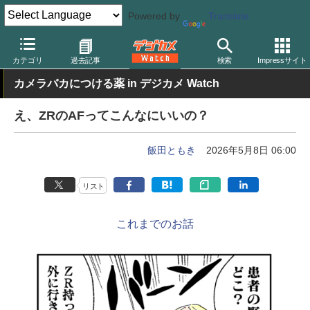
Powered by
Translate
デジカメ Watch
カメラ
ミラーレスカメラ
ニコン
カテゴリ
過去記事
検索
Impressサイト
カメラバカにつける薬 in デジカメ Watch
え、ZRのAFってこんなにいいの？
飯田ともき
2026年5月8日 06:00
リスト
これまでのお話