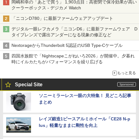
岡嶋和幸の「あとで買う」 1,903点目：高密閉で保冷効果が高い
クーラーボックス - デジカメ Watch
「ニコンD780」に最新ファームウェアアップデート
デジタル一眼レフカメラ「ニコンD6」に最新ファームウェア D
タイプレンズで露出アンダーになる現象の修正など
NextorageからThunderbolt 5認証のUSB Type-Cケーブル
四国水族館で「Nightscapeこがねいろ2026」が開催中。夕暮れ
時にイルカたちがパフォーマンスを繰り広げる
もっと見る
Special Site
ソニーミラーレス一眼の大特集！ 見どころ記事
まとめ
レイズ鍛造1ピースアルミホイール「CE28 N-p
lus」軽量なままに剛性を向上