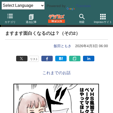
Powered by
Translate
カメラバカにつける薬 in デジカメ Watch
カテゴリ
過去記事
検索
Impressサイト
ますます面白くなるのは？（その2）
飯田ともき
2026年4月3日 06:00
リスト
これまでのお話