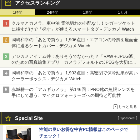
アクセスランキング
1時間
24時間
1週間
1カ月
クルマとカメラ、車中泊 電池切れの心配なし！シガーソケット
に挿すだけで「探す」が使えるスマートタグ - デジカメ Watch
岡嶋和幸の「あとで買う」 1,906点目：エアコンの冷風を座面全
体に送るシートカバー - デジカメ Watch
デジカメアイテム丼：ありそうでなかった？「RAW＋JPEG派」
のための写真編集アプリ カメラデフォルトのJPEGを大切にす
る「Filmator」
岡嶋和幸の「あとで買う」 1,903点目：高密閉で保冷効果が高い
クーラーボックス - デジカメ Watch
赤城耕一の「アカギカメラ」 第146回：PRO銘の魚眼レンズを
手にして思う、マイクロフォーサーズへの期待と可能性
もっと見る
Special Site
性能の良いお得な中古PC情報はこのページで
チェック！