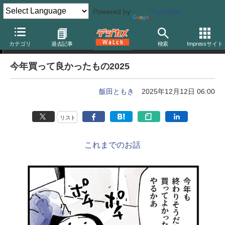
Powered by
Translate
カメラバカにつける薬 in デジカメ Watch
カテゴリ
過去記事
検索
Impressサイト
今年買って良かったもの2025
飯田ともき
2025年12月12日 06:00
リスト
これまでのお話