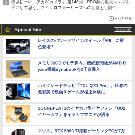
赤城耕一の「アカギカメラ」 第146回：PRO銘の魚眼レンズを
手にして思う、マイクロフォーサーズへの期待と可能性
もっと見る
Special Site
レイズのパワーデザインホイール「M6」に新
色登場!!
メモリ32GBでも予算内。産経新聞社がAMD R
yzen搭載dynabookを2千台導入
ハイグレードテレビ「TCL Q7D Pro」。圧巻の
色彩美で映画＆ゲームが極上体験に
SOUNDPEATSのイヤカフ型イヤフォン「UU2
イヤーカフ」をイヤカフマニアが語る
マウス、RTX 5060 Ti搭載ゲーミングPCが7万