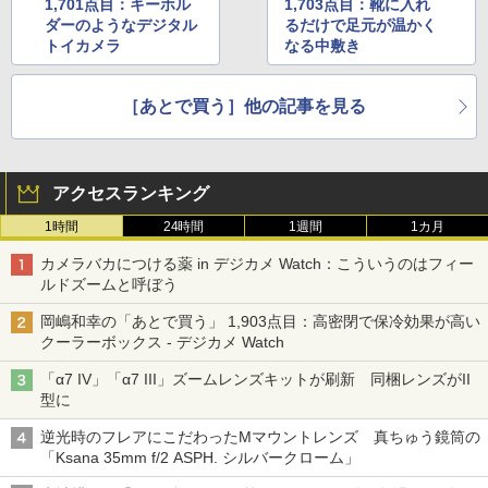
1,701点目：キーホル
1,703点目：靴に入れ
ダーのようなデジタル
るだけで足元が温かく
トイカメラ
なる中敷き
［あとで買う］他の記事を見る
アクセスランキング
1時間
24時間
1週間
1カ月
カメラバカにつける薬 in デジカメ Watch：こういうのはフィー
ルドズームと呼ぼう
岡嶋和幸の「あとで買う」 1,903点目：高密閉で保冷効果が高い
クーラーボックス - デジカメ Watch
「α7 IV」「α7 III」ズームレンズキットが刷新 同梱レンズがII
型に
逆光時のフレアにこだわったMマウントレンズ 真ちゅう鏡筒の
「Ksana 35mm f/2 ASPH. シルバークローム」