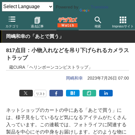
Powered by
Translate
デジカメ Watch
撮影用品
ストラップ
カテゴリ
過去記事
検索
Impressサイト
岡嶋和幸の「あとで買う」
817点目：小物入れなどを吊り下げられるカメラス
トラップ
蔵CURA「ヘリンボーンコンビストラップ」
岡嶋和幸
2023年7月26日 07:00
リスト
ネットショップのカートの中にある「あとで買う」に
は、様子見をしているなど気になるアイテムがたくさん
入っています。この連載では、フォトライフに関連する
製品を中心にその中身をお届けします。どのような物に