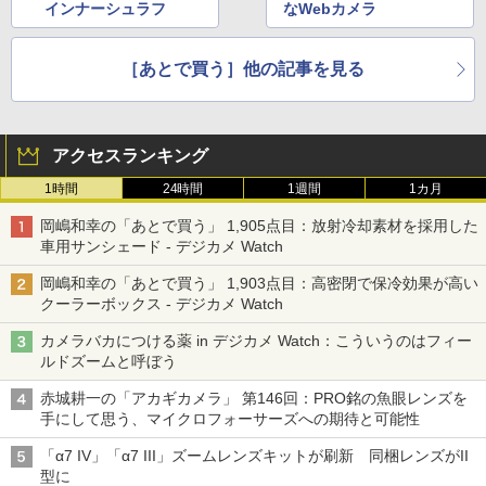
インナーシュラフ
なWebカメラ
［あとで買う］他の記事を見る
アクセスランキング
1時間
24時間
1週間
1カ月
岡嶋和幸の「あとで買う」 1,905点目：放射冷却素材を採用した
車用サンシェード - デジカメ Watch
岡嶋和幸の「あとで買う」 1,903点目：高密閉で保冷効果が高い
クーラーボックス - デジカメ Watch
カメラバカにつける薬 in デジカメ Watch：こういうのはフィー
ルドズームと呼ぼう
赤城耕一の「アカギカメラ」 第146回：PRO銘の魚眼レンズを
手にして思う、マイクロフォーサーズへの期待と可能性
「α7 IV」「α7 III」ズームレンズキットが刷新 同梱レンズがII
型に