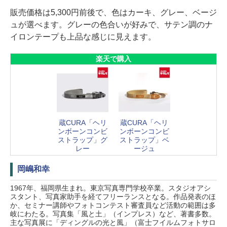
販売価格は5,300円前後で、色はカーキ、グレー、ベージ
ュが選べます。グレーの色合いが好みで、サテン調のナ
イロンテープも上品な感じに見えます。
楽天で購入
蔵CURA「ヘリ
蔵CURA「ヘリ
ンボーンコンビ
ンボーンコンビ
ストラップ」グ
ストラップ」ベ
レー
ージュ
岡嶋和幸
1967年、福岡県生まれ。東京写真専門学校卒業。スタジオアシ
スタント、写真家助手を経てフリーランスとなる。作品発表のほ
か、セミナー講師やフォトコンテスト審査員など活動の範囲は多
岐にわたる。写真集「風と土」（インプレス）など、著書多数。
主な写真展に「ディングルの光と風」（富士フイルムフォトサロ