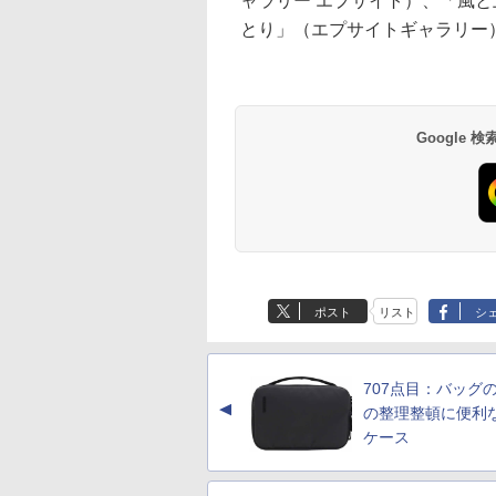
ャラリー エプサイト）、「風
とり」（エプサイトギャラリー
Google
ポスト
リスト
シ
707点目：バッグ
▲
の整理整頓に便利
ケース