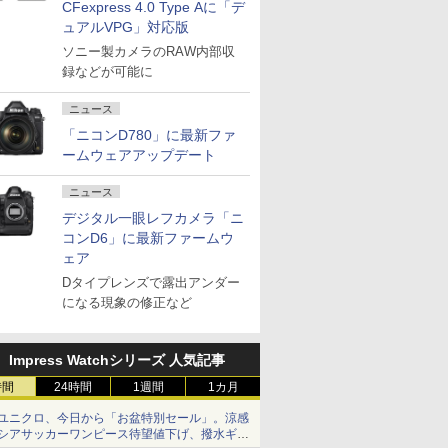
CFexpress 4.0 Type Aに「デ
ュアルVPG」対応版
ソニー製カメラのRAW内部収
録などが可能に
ニュース
「ニコンD780」に最新ファ
ームウェアアップデート
ニュース
デジタル一眼レフカメラ「ニ
コンD6」に最新ファームウ
ェア
Dタイプレンズで露出アンダー
になる現象の修正など
Impress Watchシリーズ 人気記事
時間
24時間
1週間
1カ月
ユニクロ、今日から「お盆特別セール」。涼感
シアサッカーワンピース待望値下げ、撥水ギア