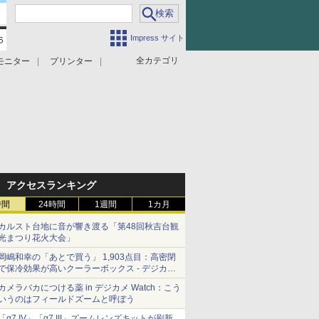
Impress サイト
全カテゴリ
モニター
プリンター
アクセスランキング
時間
24時間
1週間
1カ月
カルスト台地に音が響き渡る「第48回秋吉台観
光まつり花火大会」
岡嶋和幸の「あとで買う」 1,903点目：高密閉
で保冷効果が高いクーラーボックス - デジカメ
Watch
カメラバカにつける薬 in デジカメ Watch：こう
いうのはフィールドズームと呼ぼう
「α7 IV」「α7 III」ズームレンズキットが刷新