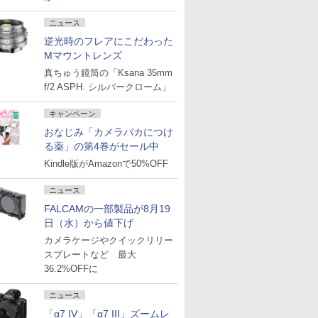
ニュース
逆光時のフレアにこだわった
Mマウントレンズ
真ちゅう鏡筒の「Ksana 35mm
f/2 ASPH. シルバークローム」
キャンペーン
おなじみ「カメラバカにつけ
る薬」の第4巻がセール中
Kindle版がAmazonで50%OFF
ニュース
FALCAMの一部製品が8月19
日（水）から値下げ
カメラケージやクイックリリー
スプレートなど 最大
36.2%OFFに
ニュース
「α7 IV」「α7 III」ズームレ