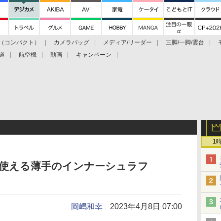
（コンパクト）
カメラバッグ
メディア/リーダー
三脚/一脚/雲台
道
航空機
動画
キャンペーン
1
も使える薄手のインナーシュラフ
岡嶋和幸
2023年4月8日 07:00