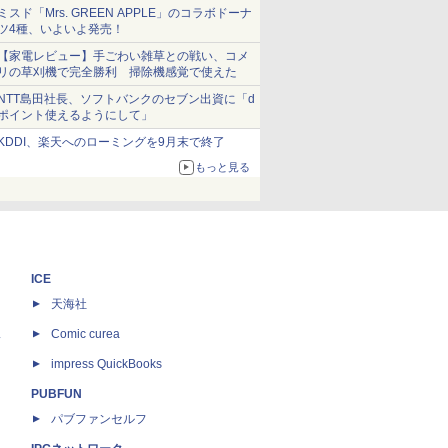
ショーツは1990円に
ミスド「Mrs. GREEN APPLE」のコラボドーナ
ツ4種、いよいよ発売！
【家電レビュー】手ごわい雑草との戦い、コメ
リの草刈機で完全勝利 掃除機感覚で使えた
NTT島田社長、ソフトバンクのセブン出資に「d
ポイント使えるようにして」
KDDI、楽天へのローミングを9月末で終了
もっと見る
ICE
天海社
ス
Comic curea
impress QuickBooks
PUBFUN
パブファンセルフ