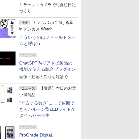
ミラーレスカメラで写真絵日記
づくり
カメラバカにつける薬
漫画
in デジカメ Watch
こういうのはフィールドズー
ムと呼ぼう
ニュース
ChatGPT内でアドビ製品の
機能が使える統合プラグイン
画像・動画の作成を対話で
【厳選】本日のお買
ニュース
い得商品
“ぐるぐる巻き”にして運搬で
きるバルーン型LEDライトが
タイムセール中
ニュース
ProGrade Digital、