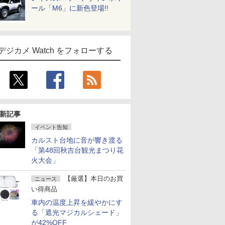
ール「M6」に新色登場!!
デジカメ Watch をフォローする
新記事
イベント告知
カルスト台地に音が響き渡る
「第48回秋吉台観光まつり花
火大会」
【厳選】本日のお買
ニュース
い得商品
車内の温度上昇を緩やかにす
る「遮光マジカルシェード」
が42%OFF