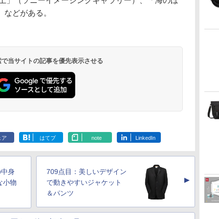
と土」（ソニーイメージングギャラリー）、「海のほ
）などがある。
 検索で当サイトの記事を優先表示させる
ェア
はてブ
note
LinkedIn
の中身
709点目：美しいデザイン
▲
な小物
で動きやすいジャケット
＆パンツ