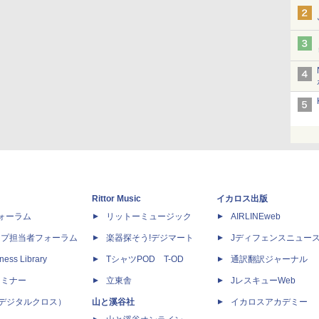
Rittor Music
イカロス出版
dフォーラム
リットーミュージック
AIRLINEweb
ップ担当者フォーラム
楽器探そう!デジマート
Jディフェンスニュー
ness Library
TシャツPOD T-OD
通訳翻訳ジャーナル
セミナー
立東舎
JレスキューWeb
 X（デジタルクロス）
山と溪谷社
イカロスアカデミー