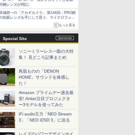
同梱レンズがII型に
赤城耕一の「アカギカメラ」 第146回：PRO銘
の魚眼レンズを手にして思う、マイクロフォー
サーズへの期待と可能性
もっと見る
Special Site
ソニーミラーレス一眼の大特
集！ 見どころ記事まとめ
鳥肌ものの「DENON
HOME」サウンドを体感し
た！
Amazon プライムデー過去最
安! Anker注目プロジェクタ
ー3モデルを使ってみた
iFi audio主力「NEO Stream
3」「NEO iDSD 3」に迫る
レイズのパワーデザインホイ