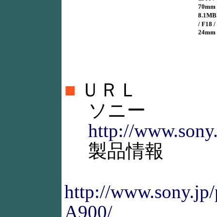
70mm 
8.1MB 
/ F18
24mm
■
ＵＲＬ
ソニー
http://www.sony.
製品情報
http://www.sony.jp
A900/