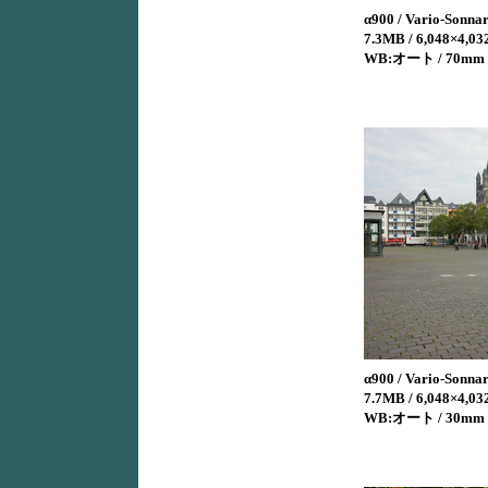
α900 / Vario-Sonna
7.3MB / 6,048×4,032
WB:オート / 70mm
α900 / Vario-Sonna
7.7MB / 6,048×4,032
WB:オート / 30mm