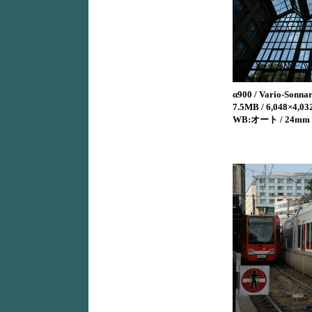
α900 / Vario-Sonna
7.5MB / 6,048×4,032
WB:オート / 24mm