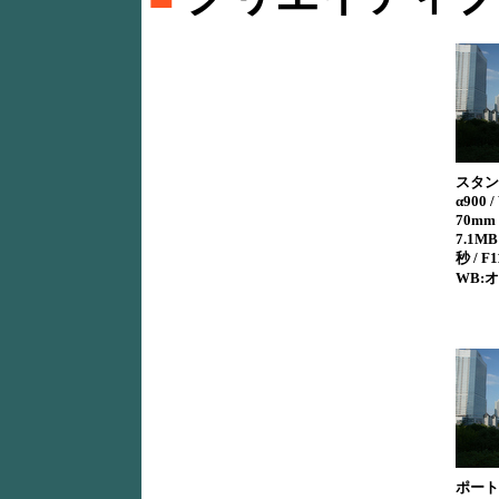
スタン
α900 /
70mm 
7.1MB 
秒 / F1
WB:オ
ポート