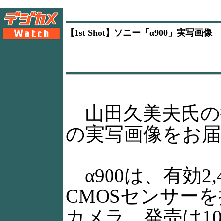
【1st Shot】ソニー「α900」実写画像
山田久美夫氏の撮
の実写画像をお
α900は、有効2
CMOSセンサー
カメラ。発売は1