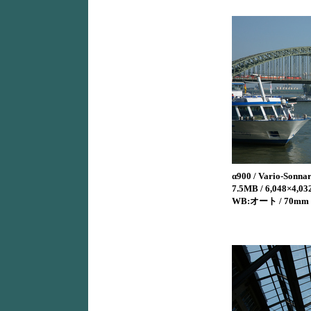
α900 / Vario-Sonna
7.5MB / 6,048×4,032
WB:オート / 70mm