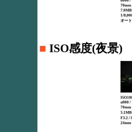
α900 /
70mm 
7.9MB 
1/8,00
オート 
■
ISO感度(夜景)
ISO10
α900 /
70mm 
5.1MB 
F3.2 
24mm