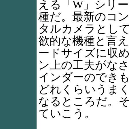
える「W」シリー
種だ。最新のコ
タルカメラとし
欲的な機種と言
ードサイズに収
ン上の工夫がな
インダーのでき
どれくらいうま
なるところだ。
ていこう。