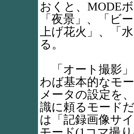
おくと、MODE
「夜景」、「ビー
上げ花火」、「
る。
「オート撮影」
わば基本的なモ
メータの設定を
識に頼るモード
は「記録画像サイ
モード(1コマ撮り