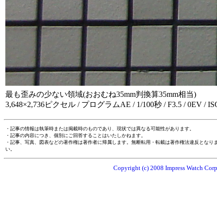
最も歪みの少ない領域(おおむね35mm判換算35mm相当)
3,648×2,736ピクセル / プログラムAE / 1/100秒 / F3.5 / 0EV / I
・記事の情報は執筆時または掲載時のものであり、現状では異なる可能性があります。
・記事の内容につき、個別にご回答することはいたしかねます。
・記事、写真、図表などの著作権は著作者に帰属します。無断転用・転載は著作権法違反となり
い。
Copyright (c) 2008 Impress Watch Corpo