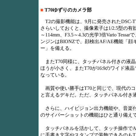
■
T70ゆずりのカメラ部
T2の撮影機能は、9月に発売されたDSC-
さらいしておくと、撮像素子は1/2.5型の有効
～114mm、F3.5～4.3の光学3倍Vario 
ンジンはBIONZで、顔検出AF/AE機能
ー」を備える。
またT70同様に、タッチパネル付きの液晶モ
ほうが小さく、またT70が16:9のワイド液
なっている。
画質や使い勝手はT70と同じで、現代の
と言えるデキだ。ただ、タッチパネル付き液
さらに、ハイビジョン出力機能や、音楽付
のサイバーショットの機能はひと通り備え
タッチパネルを活かして、タッチ操作でA
に手書き文字やスタンプで装飾できるのもT7