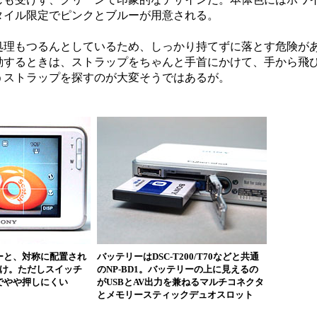
タイル限定でピンクとブルーが用意される。
理もつるんとしているため、しっかり持てずに落とす危険が
動するときは、ストラップをちゃんと手首にかけて、手から飛
うストラップを探すのが大変そうではあるが。
ーと、対称に配置され
バッテリーはDSC-T200/T70などと共通
だけ。ただしスイッチ
のNP-BD1。バッテリーの上に見えるの
でやや押しにくい
がUSBとAV出力を兼ねるマルチコネクタ
とメモリースティックデュオスロット