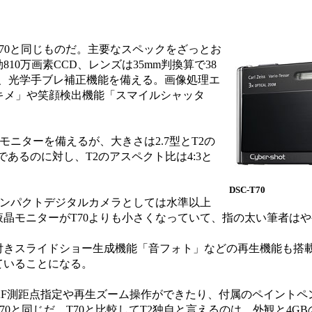
T70と同じものだ。主要なスペックをざっとお
810万画素CCD、レンズは35mm判換算で38
Tessarで、光学手ブレ補正機能を備える。画像処理エ
「顔キメ」や笑顔検出機能「スマイルシャッタ
ニターを備えるが、大きさは2.7型とT2の
晶であるのに対し、T2のアスペクト比は4:3と
DSC-T70
コンパクトデジタルカメラとしては水準以上
晶モニターがT70よりも小さくなっていて、指の太い筆者は
きスライドショー生成機能「音フォト」などの再生機能も搭
ていることになる。
F測距点指定や再生ズーム操作ができたり、付属のペイントペ
0と同じだ。T70と比較してT2独自と言えるのは、外観と4G