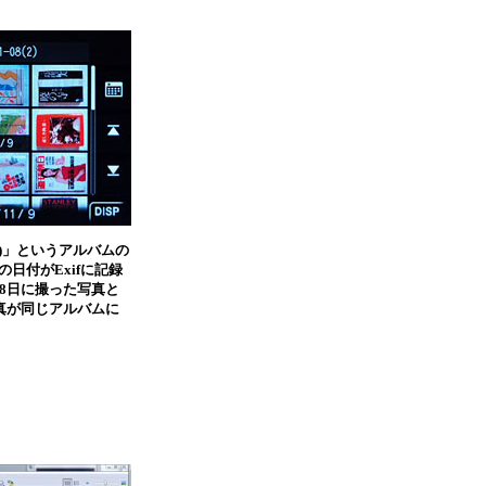
8(2)」というアルバムの
日付がExifに記録
月8日に撮った写真と
写真が同じアルバムに