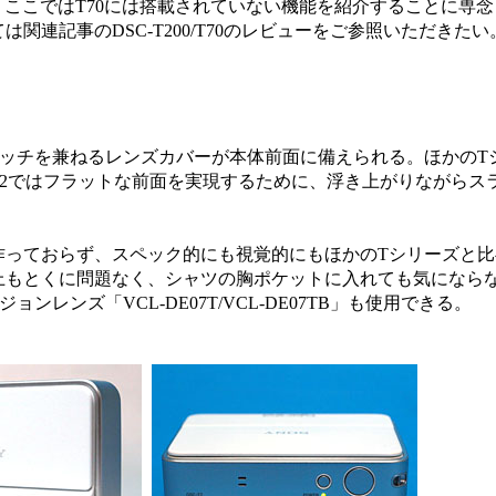
て、ここではT70には搭載されていない機能を紹介することに専念
連記事のDSC-T200/T70のレビューをご参照いただきたい
ッチを兼ねるレンズカバーが本体前面に備えられる。ほかのT
2ではフラットな前面を実現するために、浮き上がりながらス
っておらず、スペック的にも視覚的にもほかのTシリーズと比
上もとくに問題なく、シャツの胸ポケットに入れても気になら
レンズ「VCL-DE07T/VCL-DE07TB」も使用できる。