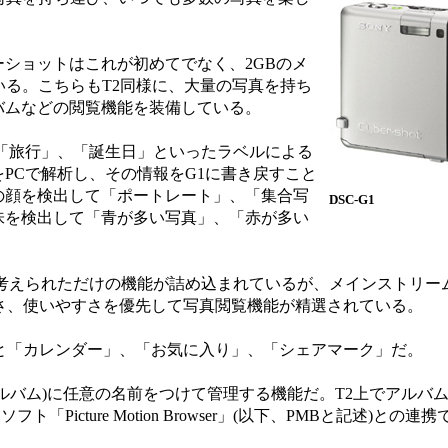
ショットはこれが初めてでなく、2GBのメ
ている。こちらもT2同様に、大量の写真を持ち
バムなどの閲覧機能を装備している。
「旅行」、「誕生日」といったラベルによる
PCで解析し、その情報をG1に書き戻すこと
の顔を検出して「ポートレート」、「集合写
DSC-G1
味を検出して「青が多い写真」、「赤が多い
考えられただけの機能が詰め込まれているが、メインストリー
さ、使いやすさを優先して写真閲覧機能が精選されている。
と「カレンダー」、「お気に入り」、「シェアマーク」だ。
バム)に任意の名前をつけて管理する機能だ。T2上でアルバ
「Picture Motion Browser」(以下、PMBと記述)との