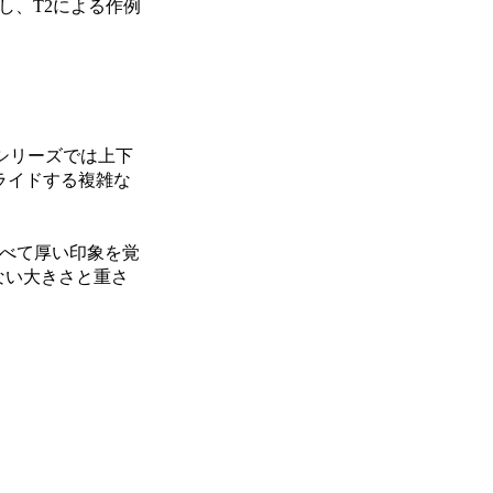
し、T2による作例
。
シリーズでは上下
ライドする複雑な
べて厚い印象を覚
ない大きさと重さ