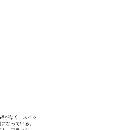
起がなく、スイッ
観になっている。
イト、ブラック、