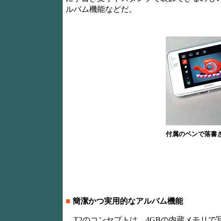
ルバム機能などだ。
付属のペンで落書
■
簡潔かつ実用的なアルバム機能
T2のコンセプトは、4GBの内蔵メモリで