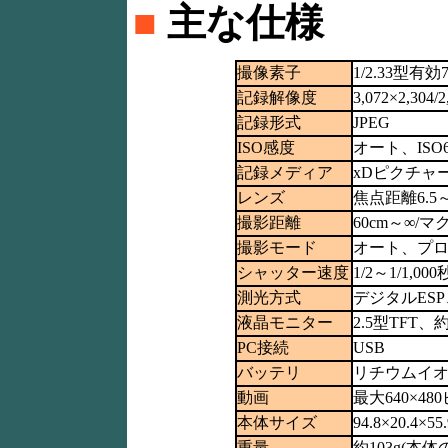
■
主な仕様
撮像素子
1/2.33型有
記録解像度
3,072×2,304/
記録形式
JPEG
ISO感度
オート、ISO64/1
記録メディア
xDピクチャ
レンズ
焦点距離6.5～1
撮影距離
60cm～∞/マ
撮影モード
オート、プロ
シャッター速度
1/2～1/1,
測光方式
デジタルES
液晶モニター
2.5型TFT、
PC接続
USB
バッテリ
リチウムイオン
動画
最大640×480
本体サイズ
94.8×20.4
重量
約103g(本体