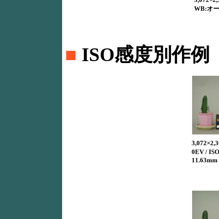
WB:オート
■
ISO感度別作例
3,072×2,3
0EV / I
11.63mm