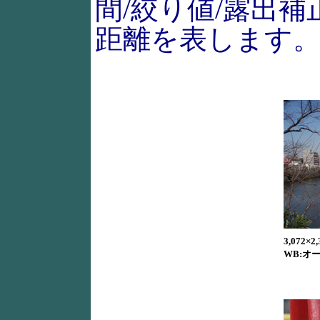
間/絞り値/露出補
距離を表します
3,072×2,
WB:オート