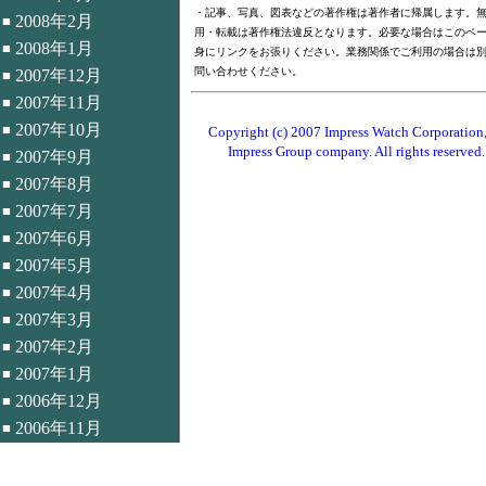
・記事、写真、図表などの著作権は著作者に帰属します。
2008年2月
■
用・転載は著作権法違反となります。必要な場合はこのペ
2008年1月
■
身にリンクをお張りください。業務関係でご利用の場合は
問い合わせください。
2007年12月
■
2007年11月
■
2007年10月
■
Copyright (c) 2007 Impress Watch Corporation,
Impress Group company. All rights reserved.
2007年9月
■
2007年8月
■
2007年7月
■
2007年6月
■
2007年5月
■
2007年4月
■
2007年3月
■
2007年2月
■
2007年1月
■
2006年12月
■
2006年11月
■