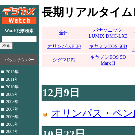
長期リアルタイム
パナソニック
Watch記事検索
全部
LUMIX DMC-LX3
オリンパスE-30
キヤノンEOS 50D
キヤノンEOS 5D
バックナンバー
シグマDP2
Mark II
2012年
2011年
2010年
12月9日
2009年
2008年
2007年
オリンパス・ペンE
2006年
2005年
10月22日
2004年