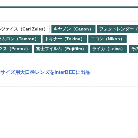
ツァイス（Carl Zeiss）
キヤノン（Canon）
フォクトレンダー（Voi
タムロン（Tamron）
トキナー（Tokina）
ニコン（Nikon）
ス（Pentax）
富士フイルム（Fujifilm）
ライカ（Leica）
そ
イズ用大口径レンズをInterBEEに出品