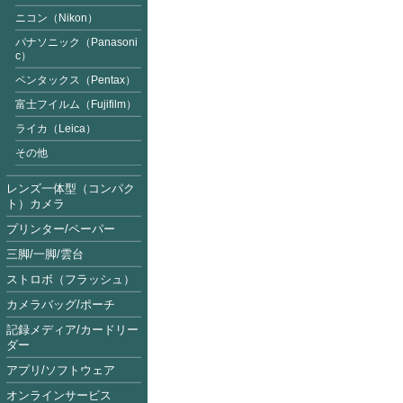
ニコン（Nikon）
パナソニック（Panasoni
c）
ペンタックス（Pentax）
富士フイルム（Fujifilm
）
ライカ（Leica）
その他
レンズ一体型（コンパク
ト）カメラ
プリンター/ペーパー
三脚/一脚/雲台
ストロボ（フラッシュ）
カメラバッグ/ポーチ
記録メディア/カードリー
ダー
アプリ/ソフトウェア
オンラインサービス