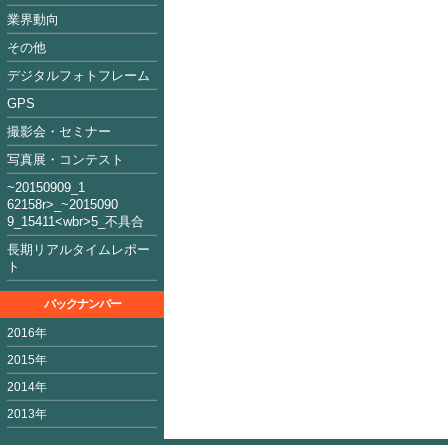
業界動向
その他
デジタルフォトフレーム
GPS
撮影会・セミナー
写真展・コンテスト
~2015090
9_1
62158
r>_~2015
09
0
9_15411<
wbr>5_不具合
長期リアルタイムレポー
ト
バックナンバー
2016年
2015年
2014年
2013年