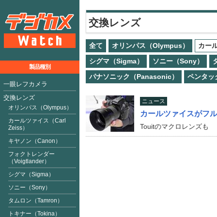
交換レンズ
全て
オリンパス（Olympus）
カール
シグマ（Sigma）
ソニー（Sony）
製品種別
パナソニック（Panasonic）
ペンタック
一眼レフカメラ
交換レンズ
ニュース
オリンパス（Olympus）
カールツァイスがフルサ
カールツァイス（Carl
Touitのマクロレンズも
Zeiss）
キヤノン（Canon）
フォクトレンダー
（Voigtlan
der
）
シグマ（Sigma）
ソニー（Sony）
タムロン（Tamron）
トキナー（Tokina）