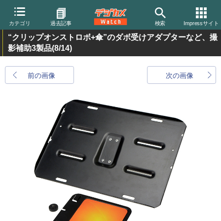
カテゴリ
過去記事
検索
Impressサイト
“クリップオンストロボ+傘”のダボ受けアダプターなど、撮
影補助3製品
(8/14)
前の画像
次の画像