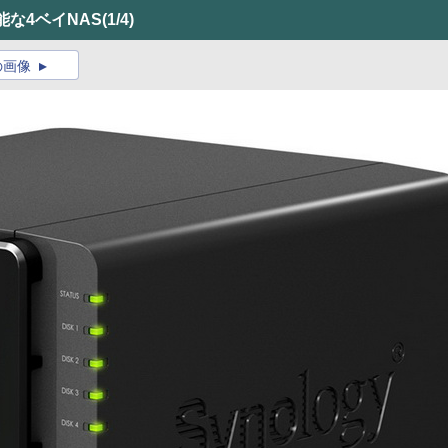
能な4ベイNAS
(1/4)
の画像