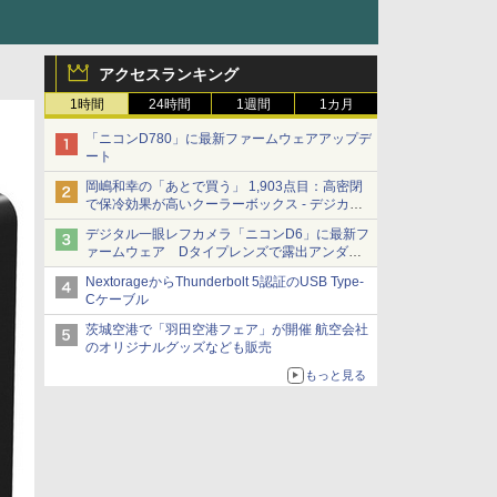
アクセスランキング
1時間
24時間
1週間
1カ月
「ニコンD780」に最新ファームウェアアップデ
ート
岡嶋和幸の「あとで買う」 1,903点目：高密閉
で保冷効果が高いクーラーボックス - デジカメ
Watch
デジタル一眼レフカメラ「ニコンD6」に最新フ
ァームウェア Dタイプレンズで露出アンダー
になる現象の修正など
NextorageからThunderbolt 5認証のUSB Type-
Cケーブル
茨城空港で「羽田空港フェア」が開催 航空会社
のオリジナルグッズなども販売
もっと見る