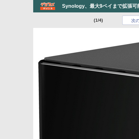
Synology、最大9ベイまで拡張可
(1/4)
次