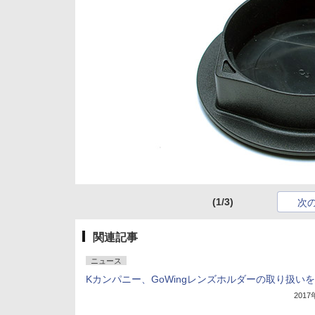
(1/3)
次
関連記事
ニュース
Kカンパニー、GoWingレンズホルダーの取り扱い
201