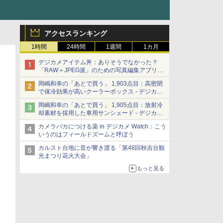
アクセスランキング
1時間
24時間
1週間
1カ月
デジカメアイテム丼：ありそうでなかった？
「RAW＋JPEG派」のための写真編集アプリ
カメラデフォルトのJPEGを大切にする
岡嶋和幸の「あとで買う」 1,903点目：高密閉
「Filmator」
で保冷効果が高いクーラーボックス - デジカメ
Watch
岡嶋和幸の「あとで買う」 1,905点目：放射冷
却素材を採用した車用サンシェード - デジカメ
Watch
カメラバカにつける薬 in デジカメ Watch：こう
いうのはフィールドズームと呼ぼう
カルスト台地に音が響き渡る「第48回秋吉台観
光まつり花火大会」
もっと見る