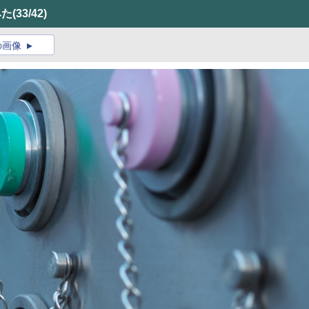
みた
(33/42)
の画像