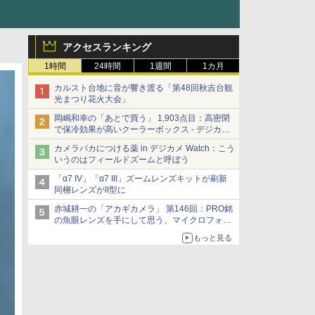
アクセスランキング
1時間
24時間
1週間
1カ月
カルスト台地に音が響き渡る「第48回秋吉台観
光まつり花火大会」
岡嶋和幸の「あとで買う」 1,903点目：高密閉
で保冷効果が高いクーラーボックス - デジカメ
Watch
カメラバカにつける薬 in デジカメ Watch：こう
いうのはフィールドズームと呼ぼう
「α7 IV」「α7 III」ズームレンズキットが刷新
同梱レンズがII型に
赤城耕一の「アカギカメラ」 第146回：PRO銘
の魚眼レンズを手にして思う、マイクロフォー
サーズへの期待と可能性
もっと見る