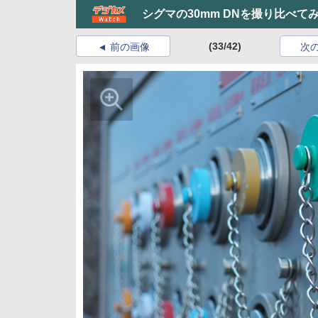
シグマの30mm DNを撮り比べて
(33/42)
前の画像
次