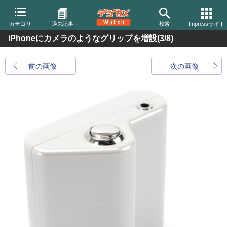
カテゴリ
過去記事
検索
Impressサイト
iPhoneにカメラのようなグリップを増設
(3/8)
前の画像
次の画像