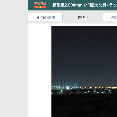
超望遠2,000mmで “巨大な月+ラ
(5/10)
前の画像
次