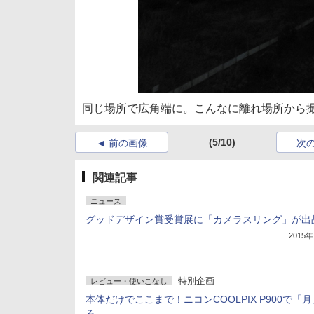
同じ場所で広角端に。こんなに離れ場所から
(5/10)
前の画像
次
関連記事
ニュース
グッドデザイン賞受賞展に「カメラスリング」が出
2015
特別企画
レビュー・使いこなし
本体だけでここまで！ニコンCOOLPIX P900で「
る