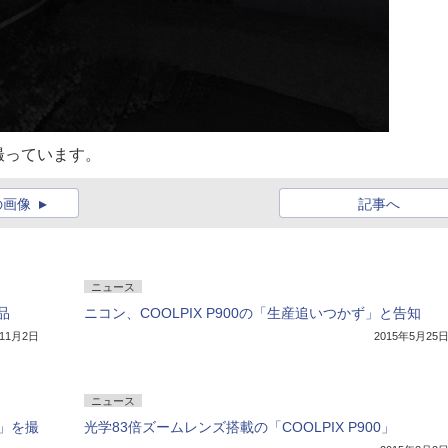
撮っています。
の画像
記事へ
ニュース
品
ニコン、COOLPIX P900の「生産追いつかず」と告知
年11月2日
2015年5月25
ニュース
月」を撮
光学83倍ズームレンズ搭載の「COOLPIX P900」