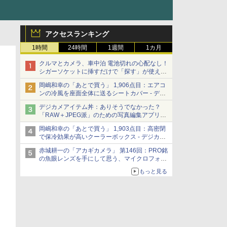
アクセスランキング
1時間
24時間
1週間
1カ月
クルマとカメラ、車中泊 電池切れの心配なし！
シガーソケットに挿すだけで「探す」が使える
スマートタグ - デジカメ Watch
岡嶋和幸の「あとで買う」 1,906点目：エアコ
ンの冷風を座面全体に送るシートカバー - デジ
カメ Watch
デジカメアイテム丼：ありそうでなかった？
「RAW＋JPEG派」のための写真編集アプリ
カメラデフォルトのJPEGを大切にする
岡嶋和幸の「あとで買う」 1,903点目：高密閉
「Filmator」
で保冷効果が高いクーラーボックス - デジカメ
Watch
赤城耕一の「アカギカメラ」 第146回：PRO銘
の魚眼レンズを手にして思う、マイクロフォー
サーズへの期待と可能性
もっと見る