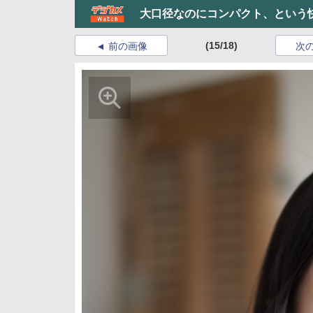
大口径なのにコンパクト、という
(15/18)
前の画像
次