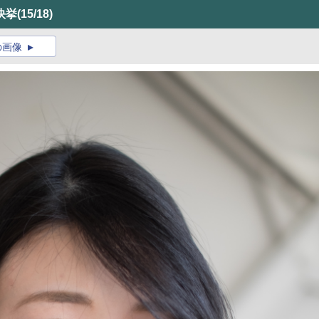
快挙
(15/18)
の画像