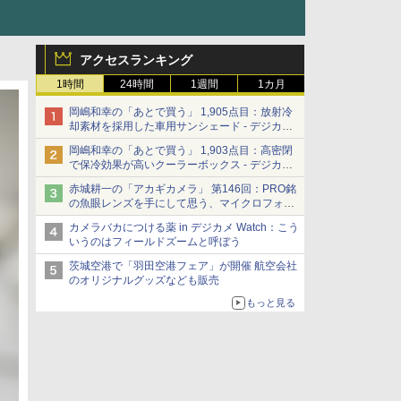
アクセスランキング
1時間
24時間
1週間
1カ月
岡嶋和幸の「あとで買う」 1,905点目：放射冷
却素材を採用した車用サンシェード - デジカメ
Watch
岡嶋和幸の「あとで買う」 1,903点目：高密閉
で保冷効果が高いクーラーボックス - デジカメ
Watch
赤城耕一の「アカギカメラ」 第146回：PRO銘
の魚眼レンズを手にして思う、マイクロフォー
サーズへの期待と可能性
カメラバカにつける薬 in デジカメ Watch：こう
いうのはフィールドズームと呼ぼう
茨城空港で「羽田空港フェア」が開催 航空会社
のオリジナルグッズなども販売
もっと見る