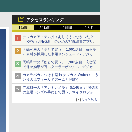
アクセスランキング
1時間
24時間
1週間
1カ月
デジカメアイテム丼：ありそうでなかった？
「RAW＋JPEG派」のための写真編集アプリ
カメラデフォルトのJPEGを大切にする
岡嶋和幸の「あとで買う」 1,905点目：放射冷
「Filmator」
却素材を採用した車用サンシェード - デジカメ
Watch
岡嶋和幸の「あとで買う」 1,903点目：高密閉
で保冷効果が高いクーラーボックス - デジカメ
Watch
カメラバカにつける薬 in デジカメ Watch：こう
いうのはフィールドズームと呼ぼう
赤城耕一の「アカギカメラ」 第146回：PRO銘
の魚眼レンズを手にして思う、マイクロフォー
サーズへの期待と可能性
もっと見る