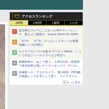
アクセスランキング
1時間
24時間
1週間
1カ月
逆光時のフレアにこだわったMマウントレン
ズ 真ちゅう鏡筒の「Ksana 35mm f/2 ASPH.
シルバークローム」
「α7 IV」「α7 III」ズームレンズキットが刷新
同梱レンズがII型に
カメラバカにつける薬 in デジカメ Watch：こう
いうのはフィールドズームと呼ぼう
岡嶋和幸の「あとで買う」 1,903点目：高密閉
で保冷効果が高いクーラーボックス - デジカメ
Watch
赤城耕一の「アカギカメラ」 第146回：PRO銘
の魚眼レンズを手にして思う、マイクロフォー
サーズへの期待と可能性
もっと見る