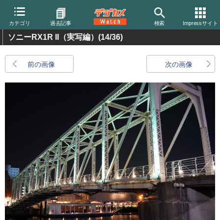
カテゴリ
過去記事
検索
Impressサイト
ソニーRX1R II（実写編）
(14/36)
前の画像
次の画像