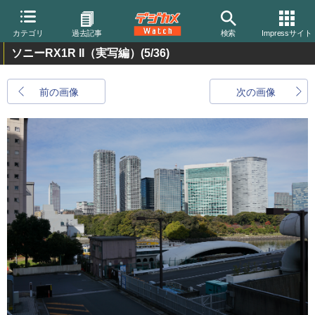
カテゴリ
過去記事
検索
Impressサイト
ソニーRX1R II（実写編）
(5/36)
前の画像
次の画像