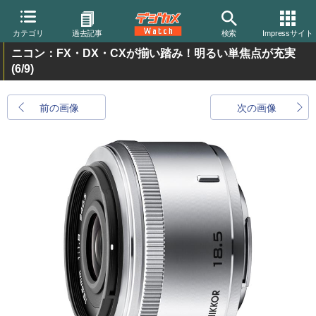
カテゴリ
過去記事
検索
Impressサイト
ニコン：FX・DX・CXが揃い踏み！明るい単焦点が充実
(6/9)
前の画像
次の画像